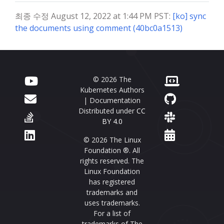
최종 수정 August 12, 2022 at 1:44 PM PST:
[ko] sync
the documents using comment (40bc0a1513)
© 2026 The
Kubernetes Authors
| Documentation
Distributed under
CC
BY 4.0
© 2026 The Linux
Foundation ®. All
rights reserved. The
Linux Foundation
has registered
trademarks and
uses trademarks.
For a list of
trademarks of The