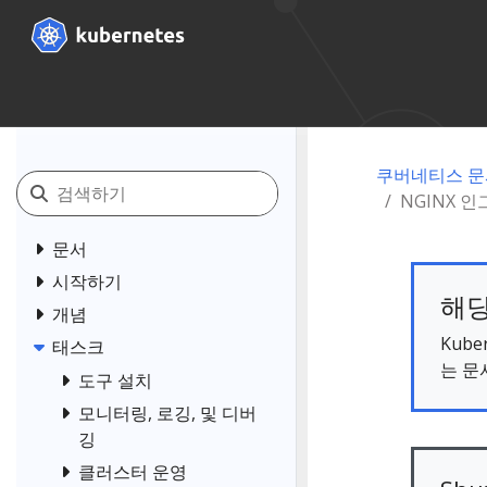
쿠버네티스 문
NGINX 인
문서
시작하기
해당
개념
Kub
태스크
는 문
도구 설치
모니터링, 로깅, 및 디버
깅
클러스터 운영