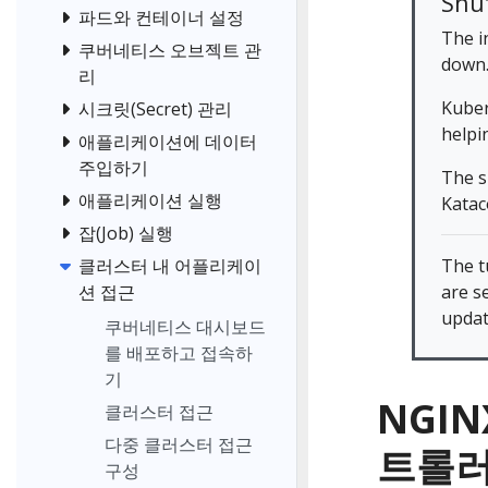
Shut
파드와 컨테이너 설정
The i
쿠버네티스 오브젝트 관
down
리
Kuber
시크릿(Secret) 관리
helpi
애플리케이션에 데이터
주입하기
The s
애플리케이션 실행
Katac
잡(Job) 실행
The t
클러스터 내 어플리케이
are s
션 접근
updat
쿠버네티스 대시보드
를 배포하고 접속하
기
NGIN
클러스터 접근
다중 클러스터 접근
트롤러
구성