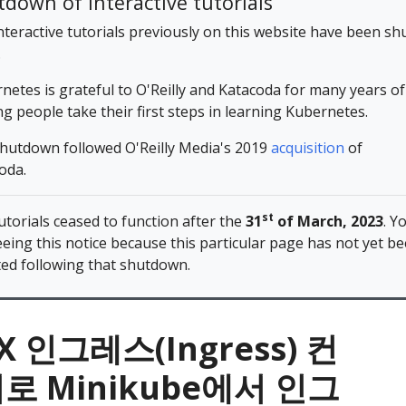
down of interactive tutorials
nteractive tutorials previously on this website have been sh
.
netes is grateful to O'Reilly and Katacoda for many years of
ng people take their first steps in learning Kubernetes.
hutdown followed O'Reilly Media's 2019
acquisition
of
oda.
st
utorials ceased to function after the
31
of March, 2023
. Y
eeing this notice because this particular page has not yet b
ed following that shutdown.
X 인그레스(Ingress) 컨
로 Minikube에서 인그