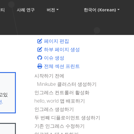
니티
사례 연구
버전
한국어 (Korean)
페이지 편집
하부 페이지 생성
이슈 생성
전체 섹션 프린트
시작하기 전에
Minikube 클러스터 생성하기
인그레스 컨트롤러 활성화
보고있
hello, world 앱 배포하기
.
인그레스 생성하기
두 번째 디플로이먼트 생성하기
기존 인그레스 수정하기