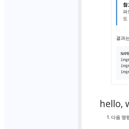
참
파
도
결과는
NAM
ing
ing
hello
다음 명령