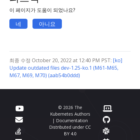
이 페이지가 도움이 되었나요?
네
아니요
최종 수정 October 20, 2022 at 12:40 PM PST:
[ko]
Update outdated files dev-1.25-ko.1 (M61-M65,
M67, M69, M70) (aab54b0ddd)
© 2026 The
Kubernetes Authors
| Documentation
Distributed under
CC
BY 4.0