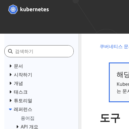
쿠버네티스 문
문서
해당
시작하기
개념
Kub
는 문
태스크
튜토리얼
레퍼런스
도구
용어집
API 개요