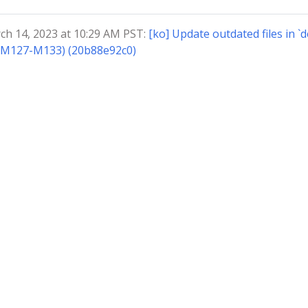
 14, 2023 at 10:29 AM PST:
[ko] Update outdated files in `d
,M127-M133) (20b88e92c0)