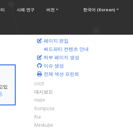
니티
사례 연구
버전
한국어 (Korean)
페이지 편집
써드파티 컨텐츠 안내
하부 페이지 생성
이슈 생성
전체 섹션 프린트
crictl
보고있
대시보드
.
Helm
Kompose
Kui
Minikube