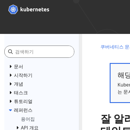
쿠버네티스 문
문서
해당
시작하기
개념
Kub
는 문
태스크
튜토리얼
레퍼런스
잘 알
용어집
API 개요