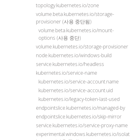
topology.kubernetes.io/zone
volume.beta.kubernetes.io/storage-
provisioner (사용 중단됨)
volume.beta.kubernetes.io/mount-
options (사용 중단)
volume.kubernetes.io/storage-provisioner
node.kubernetes.io/windows-build
service.kubernetes.io/headless
kubernetes.io/service-name
kubernetes.io/service-account.name
kubernetes.io/service-account.uid
kubernetes.io/legacy-token-last-used
endpointslice.kubernetes.io/managed-by
endpointslice.kubernetes.io/skip-mirror
service.kubernetes.io/service-proxy-name
experimental.windows.kubernetes.io/isolat