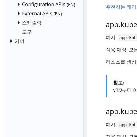
Configuration APIs
(EN)
추천하는 레이
External APIs
(EN)
app.kub
스케줄링
도구
예시:
app.kub
기여
적용 대상: 모
리소스를 생성
참고:
v1.9부터
app.kube
예시:
app.kub
적용 대상: 모