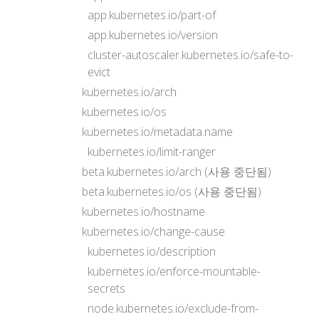
app.kubernetes.io/part-of
app.kubernetes.io/version
cluster-autoscaler.kubernetes.io/safe-to-
evict
kubernetes.io/arch
kubernetes.io/os
kubernetes.io/metadata.name
kubernetes.io/limit-ranger
beta.kubernetes.io/arch (사용 중단됨)
beta.kubernetes.io/os (사용 중단됨)
kubernetes.io/hostname
kubernetes.io/change-cause
kubernetes.io/description
kubernetes.io/enforce-mountable-
secrets
node.kubernetes.io/exclude-from-