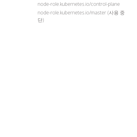
node-role.kubernetes.io/control-plane
node-role.kubernetes.io/master (사용 중
단)