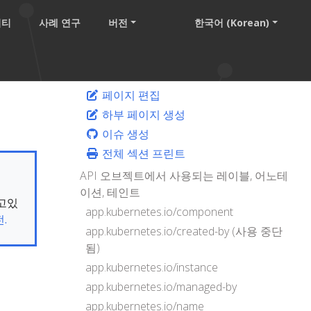
니티
사례 연구
버전
한국어 (Korean)
페이지 편집
하부 페이지 생성
이슈 생성
전체 섹션 프린트
API 오브젝트에서 사용되는 레이블, 어노테
이션, 테인트
보고있
app.kubernetes.io/component
.
app.kubernetes.io/created-by (사용 중단
됨)
app.kubernetes.io/instance
app.kubernetes.io/managed-by
app.kubernetes.io/name