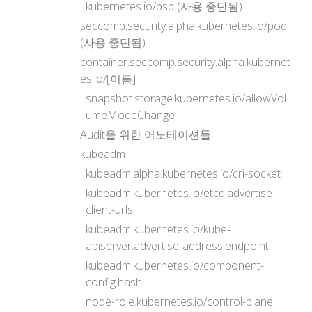
kubernetes.io/psp (사용 중단됨)
seccomp.security.alpha.kubernetes.io/pod
(사용 중단됨)
container.seccomp.security.alpha.kubernet
es.io/[이름]
snapshot.storage.kubernetes.io/allowVol
umeModeChange
Audit을 위한 어노테이션들
kubeadm
kubeadm.alpha.kubernetes.io/cri-socket
kubeadm.kubernetes.io/etcd.advertise-
client-urls
kubeadm.kubernetes.io/kube-
apiserver.advertise-address.endpoint
kubeadm.kubernetes.io/component-
config.hash
node-role.kubernetes.io/control-plane