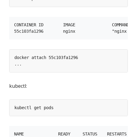
CONTAINER ID        IMAGE               COMMAND   
kubectl:
NAME              READY     STATUS    RESTARTS   AG