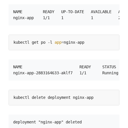
NAME         READY   UP-TO-DATE   AVAILABLE   AGE

kubectl get po -l 
app
=
NAME                         READY     STATUS    RE