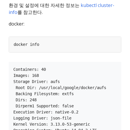
환경 및 설정에 대한 자세한 정보는
kubectl cluster-
info
를 참고한다.
docker:
Containers: 40

Images: 168

Storage Driver: aufs

 Root Dir: /usr/local/google/docker/aufs

 Backing Filesystem: extfs

 Dirs: 248

 Dirperm1 Supported: false

Execution Driver: native-0.2

Logging Driver: json-file

Kernel Version: 3.13.0-53-generic
