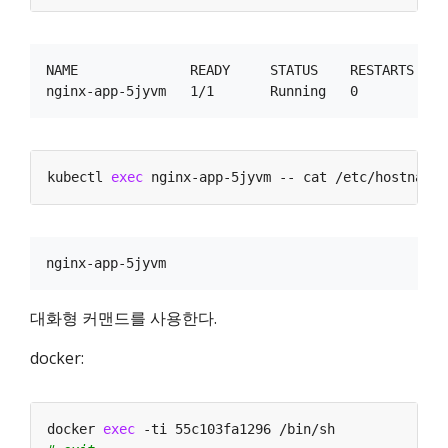
NAME              READY     STATUS    RESTARTS   AG
kubectl 
exec
대화형 커맨드를 사용한다.
docker:
docker 
exec