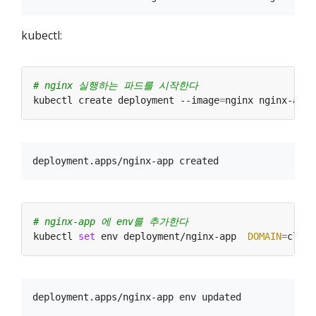
kubectl:
# nginx 실행하는 파드를 시작한다
kubectl create deployment --image
=
# nginx-app 에 env를 추가한다
kubectl 
set
 env deployment/nginx-app  
DOMAIN
=