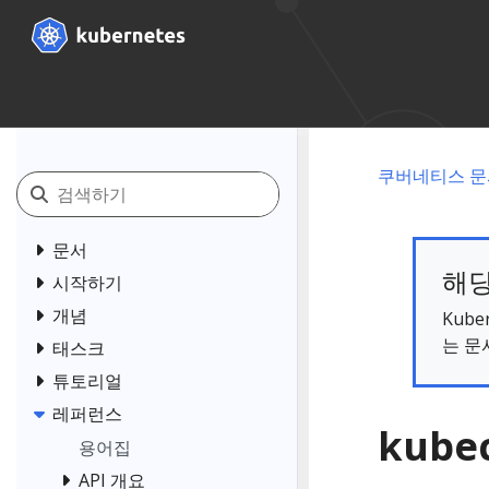
쿠버네티스 문
문서
해당
시작하기
개념
Kub
는 문
태스크
튜토리얼
레퍼런스
kube
용어집
API 개요