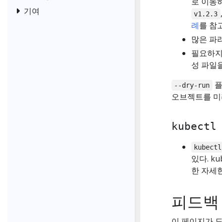
로 이동하
기여
v1.2.3
례
를 참고
많은 파
필요하
성 파일
플
--dry-run
오브젝트를 미리
kubectl
kubectl
있다. k
한 자세
피드백
이 페이지가 