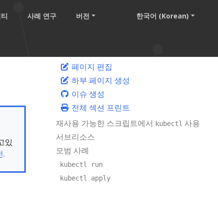
니티
사례 연구
버전
한국어 (Korean)
페이지 편집
하부 페이지 생성
이슈 생성
전체 섹션 프린트
재사용 가능한 스크립트에서
사용
kubectl
서브리소스
보고있
모범 사례
.
kubectl run
kubectl apply