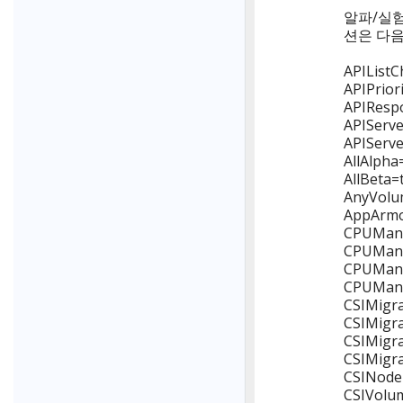
알파/실험
션은 다음
APIListC
APIPrior
APIRespo
APIServe
APIServe
AllAlpha
AllBeta=
AnyVolum
AppArmor
CPUManag
CPUManag
CPUManag
CPUManag
CSIMigra
CSIMigra
CSIMigra
CSIMigra
CSINodeE
CSIVolum