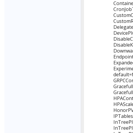
Containe
CronJobT
CustomCP
CustomRe
Delegate
DevicePl
DisableC
DisableK
Downwar
Endpoint
Expanded
Experim
default=
GRPCCont
Graceful
Graceful
HPAConta
HPAScale
HonorPVR
IPTables
InTreePl
InTreePl