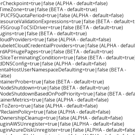
rCheckpoint=true|false (ALPHA - default=false)
imeZone=true|false (BETA - default=true)
UCFSQuotaPeriod=true|false (ALPHA - default=false)
sourceValidationExpressions=true|false (BETA - default=t
FSGroupToCSIDriver=true|false (BETA - default=true)
ugins=true|false (BETA - default=true)
loudProviders=true|false (ALPHA - default=false)
ubeletCloudCredentialProviders=true|false (ALPHA - defaul
dAPIHugePages=true|false (BETA - default=true)
SliceTerminatingCondition=true|false (BETA - default=true
DNSConfig=true|false (ALPHA - default=false)
entalHostUserNamespaceDefaulting=true|false (BETA -
false)
ainerProbe=true|false (BETA - default=true)
NodeShutdown=true|false (BETA - default=true)
NodeShutdownBasedOnPodPriority=true|false (BETA - defa
inerMetrics=true|false (ALPHA - default=false)
ToZero=true|false (ALPHA - default=false)
eclaimPolicy=true|false (ALPHA - default=false)
OwnershipCleanup=true|false (ALPHA - default=false)
uginAWSUnregister=true|false (ALPHA - default=false)
uginAzureDiskUnregister=true|false (ALPHA - default=false