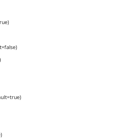
rue)
t=false)
)
ult=true)
)