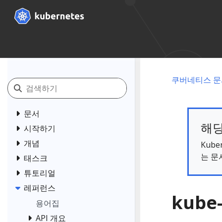
쿠버네티스 문
문서
해당
시작하기
개념
Kub
는 문
태스크
튜토리얼
레퍼런스
kube
용어집
API 개요