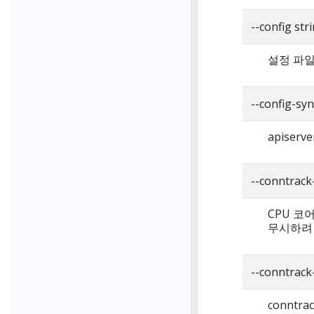
--config str
설정 파일
--config-s
apiser
--conntrac
CPU 코어
무시하려면
--conntrac
conntr