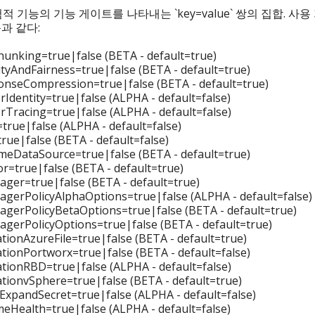
적 기능의 기능 게이트를 나타내는 `key=value` 쌍의 집합. 사용
과 같다:
hunking=true|false (BETA - default=true)
ityAndFairness=true|false (BETA - default=true)
nseCompression=true|false (BETA - default=true)
rIdentity=true|false (ALPHA - default=false)
rTracing=true|false (ALPHA - default=false)
=true|false (ALPHA - default=false)
true|false (BETA - default=false)
eDataSource=true|false (BETA - default=true)
=true|false (BETA - default=true)
er=true|false (BETA - default=true)
erPolicyAlphaOptions=true|false (ALPHA - default=false)
erPolicyBetaOptions=true|false (BETA - default=true)
erPolicyOptions=true|false (BETA - default=true)
tionAzureFile=true|false (BETA - default=true)
tionPortworx=true|false (BETA - default=false)
tionRBD=true|false (ALPHA - default=false)
tionvSphere=true|false (BETA - default=true)
xpandSecret=true|false (ALPHA - default=false)
eHealth=true|false (ALPHA - default=false)