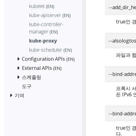
kubelet
(EN)
--add_dir_h
kube-apiserver
(EN)
true인
kube-controller-
manager
(EN)
kube-proxy
--alsologto
kube-scheduler
(EN)
파일과 함
Configuration APIs
(EN)
External APIs
(EN)
--bind-add
스케줄링
도구
프록시 서버
든 IPv6
기여
--bind-addre
true인
다.