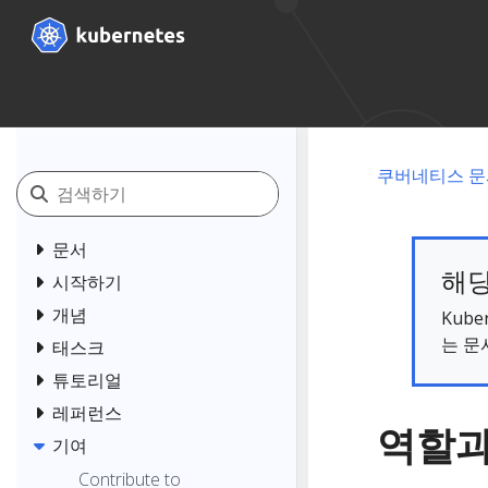
쿠버네티스 문
문서
해당
시작하기
개념
Kub
는 문
태스크
튜토리얼
레퍼런스
역할과
기여
Contribute to