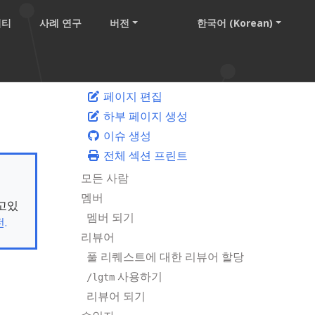
니티
사례 연구
버전
한국어 (Korean)
페이지 편집
하부 페이지 생성
이슈 생성
전체 섹션 프린트
모든 사람
멤버
보고있
멤버 되기
.
리뷰어
풀 리퀘스트에 대한 리뷰어 할당
사용하기
/lgtm
리뷰어 되기