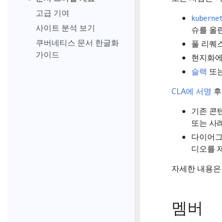
고급 기여
kuberne
사이트 분석 보기
슈를 올린
쿠버네티스 문서 한글화
풀 리퀘
가이드
현지화에
슬랙
또
CLA에 서명
후
기존 콘
또는 사
다이어그
디오를 
자세한 내용
멤버