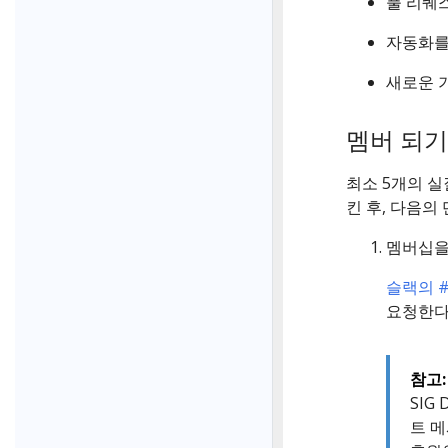
풀 리퀘
자동화를
새로운 
멤버 되기
최소 5개의 
킨 후, 다음의
멤버십
슬랙의 #s
요청한다
참고:
SIG
트 