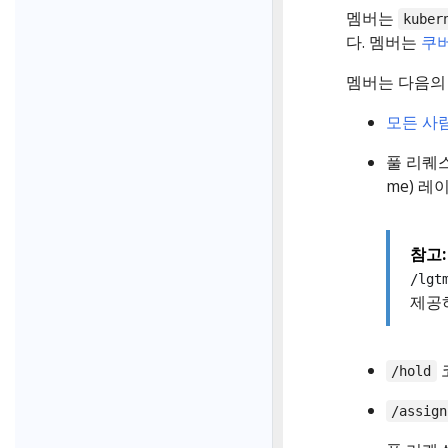
멤버는
kuber
다. 멤버는
쿠버
멤버는 다음의 
모든 사
풀 리퀘
me) 레
참고:
/lgt
제공하
/hold
/assign