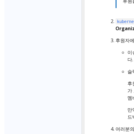
후원
kuberne
Organi
후원자에게
이
다. 
슬
후
가
멤
만
드
여러분의