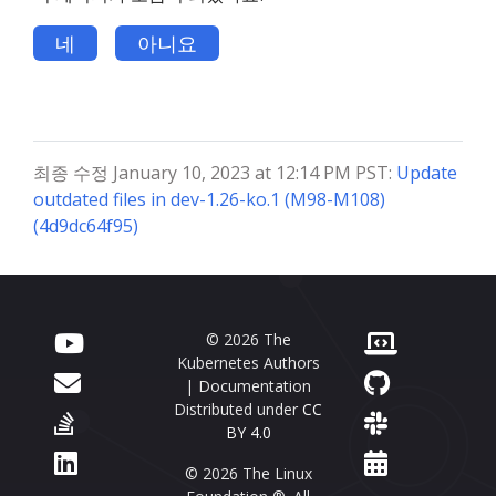
네
아니요
최종 수정 January 10, 2023 at 12:14 PM PST:
Update
outdated files in dev-1.26-ko.1 (M98-M108)
(4d9dc64f95)
© 2026 The
Kubernetes Authors
| Documentation
Distributed under
CC
BY 4.0
© 2026 The Linux