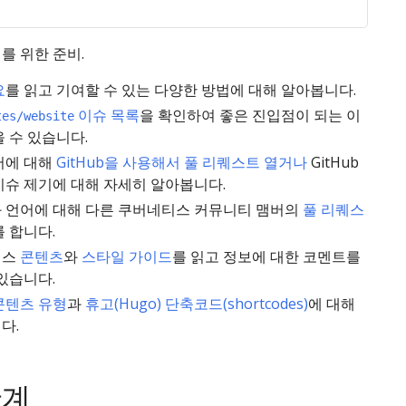
비 사항
첫 기여
여를 위한 준비.
요 읽기
다른 K8s 멤버의 PR 리뷰하기
요
를 읽고 기여할 수 있는 다양한 방법에 대해 알아봅니다.
이슈 목록
을 확인하여 좋은 진입점이 되는 이
tes/website
 컨텐츠 및
K8s/website 이슈 리스트에서
 수 있습니다.
가이드 읽기
good first issue 확인하기
서에 대해
GitHub을 사용해서 풀 리퀘스트 열거나
GitHub
페이지 컨텐츠 종류와
PR을 여세요!!
이슈 제기에 대해 자세히 알아봅니다.
rtcode 숙지하기
 언어에 대해 다른 쿠버네티스 커뮤니티 맴버의
풀 리퀘스
를 합니다.
티스
콘텐츠
와
스타일 가이드
를 읽고 정보에 대한 코멘트를
있습니다.
콘텐츠 유형
과
휴고(Hugo) 단축코드(shortcodes)
에 대해
다.
단계