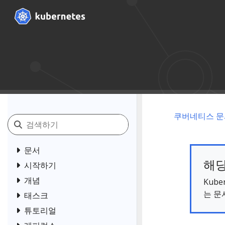
쿠버네티스 문
문서
해당
시작하기
개념
Kub
는 문
태스크
튜토리얼