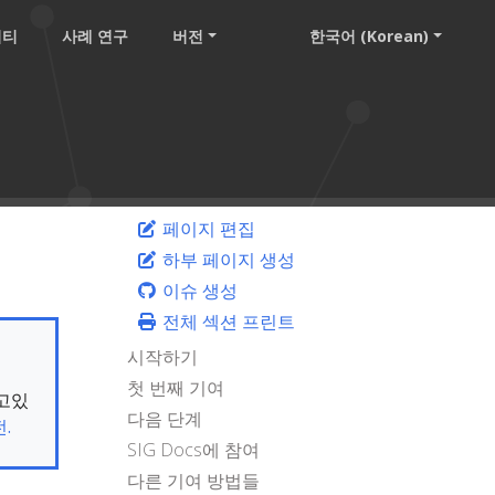
니티
사례 연구
버전
한국어 (Korean)
페이지 편집
하부 페이지 생성
이슈 생성
전체 섹션 프린트
시작하기
첫 번째 기여
보고있
다음 단계
.
SIG Docs에 참여
다른 기여 방법들