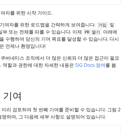
여자
 기여자를 위한 시작 가이드.
가입
리뷰
PR 열기
규 기여자를 위한 로드맵을 간략하게 보여줍니다.
및
가입
일부 또는 전체를 따를 수 있습니다. 이제
아래에
PR 열기
CNCF
K8s/website
컨텐츠 향상시키기
을 수행하여 당신의 기여 목표를 달성할 수 있습니다. 다시
Contributor
저장소 살펴보기
은 언제나 환영입니다!
icense Agreement
sig-docs 슬랙 채널
Hugo 정적 사이트
컨텐츠 생성하기
서명하기
 쿠버네티스 조직에서 더 많은 신뢰와 더 많은 접근이 필요
가입하기
생성기 확인하기
. 역할과 권한에 대한 자세한 내용은
SIG Docs 참여
를 봅
kubernetes-sig-docs
기본 GitHub 명령어
문서 번역하기
메일링 리스트 가입하기
이해하기
주간
열려 있는 PR을 리뷰하기
K8s 릴리스 사이클의 문서 파트
sig-docs 회의/
관리/퍼블리싱하기
 기여
슬랙 미팅 참여하기
 미리 검토하여 첫 번째 기여를 준비할 수 있습니다. 그림 2
설명하며, 그 다음에 세부 사항도 설명되어 있습니다.