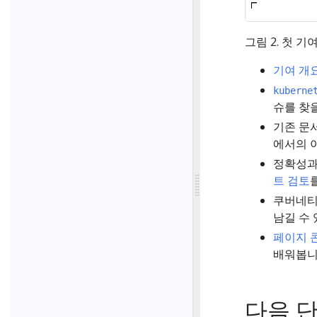
추천 준
그림 2. 첫 기
기여 개
기여 개
kuberne
K8s
슈를 찾을
스타일 
기존 문
Hugo 
에서의 
sho
정확성과
트 검토
쿠버네
남길 수 
페이지 
배워봅니
다음 