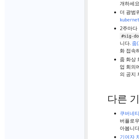
개하세요
더 광범
kuberne
2주마다
#sig-do
니다.
줌
화 접속
줌 화상 
업 회의
의 공지 
다른 
쿠버네티
버플로우
아봅니다
기여자 