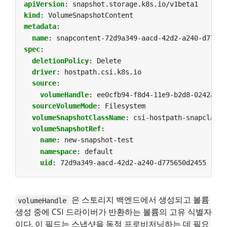
apiVersion
:
snapshot.storage.k8s.io/v1beta1
kind
:
VolumeSnapshotContent
metadata
:
name
:
snapcontent-72d9a349-aacd-42d2-a240-d77565
spec
:
deletionPolicy
:
Delete
driver
:
hostpath.csi.k8s.io
source
:
volumeHandle
:
ee0cfb94-f8d4-11e9-b2d8-0242ac11
sourceVolumeMode
:
Filesystem
volumeSnapshotClassName
:
csi-hostpath-snapclass
volumeSnapshotRef
:
name
:
new-snapshot-test
namespace
:
default
uid
:
72d9a349-aacd-42d2-a240-d775650d2455
은 스토리지 백엔드에서 생성되고 볼륨
volumeHandle
생성 중에 CSI 드라이버가 반환하는 볼륨의 고유 식별자
이다. 이 필드는 스냅샷을 동적 프로비저닝하는 데 필요