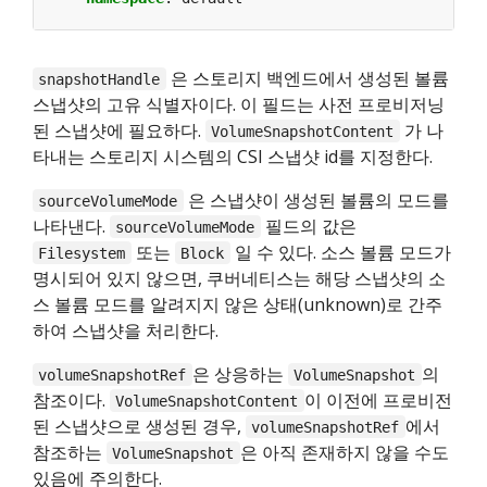
은 스토리지 백엔드에서 생성된 볼륨
snapshotHandle
스냅샷의 고유 식별자이다. 이 필드는 사전 프로비저닝
된 스냅샷에 필요하다.
가 나
VolumeSnapshotContent
타내는 스토리지 시스템의 CSI 스냅샷 id를 지정한다.
은 스냅샷이 생성된 볼륨의 모드를
sourceVolumeMode
나타낸다.
필드의 값은
sourceVolumeMode
또는
일 수 있다. 소스 볼륨 모드가
Filesystem
Block
명시되어 있지 않으면, 쿠버네티스는 해당 스냅샷의 소
스 볼륨 모드를 알려지지 않은 상태(unknown)로 간주
하여 스냅샷을 처리한다.
은 상응하는
의
volumeSnapshotRef
VolumeSnapshot
참조이다.
이 이전에 프로비전
VolumeSnapshotContent
된 스냅샷으로 생성된 경우,
에서
volumeSnapshotRef
참조하는
은 아직 존재하지 않을 수도
VolumeSnapshot
있음에 주의한다.