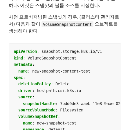
하다. 이것은 스냅샷의 볼륨 소스를 지정한다.
사전 프로비저닝된 스냅샷의 경우, (클러스터 관리자로
서) 다음과 같이
오브젝트를
VolumeSnapshotContent
생성해야 한다.
apiVersion
:
snapshot.storage.k8s.io/v1
kind
:
VolumeSnapshotContent
metadata
:
name
:
new-snapshot-content-test
spec
:
deletionPolicy
:
Delete
driver
:
hostpath.csi.k8s.io
source
:
snapshotHandle
:
7bdd0de3-aaeb-11e8-9aae-0242ac
sourceVolumeMode
:
Filesystem
volumeSnapshotRef
:
name
:
new-snapshot-test
namespace
:
default