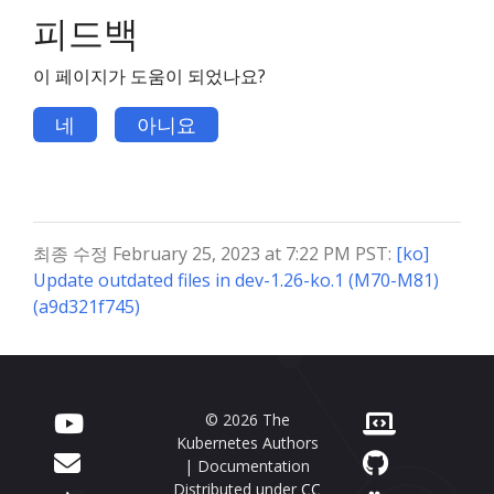
피드백
이 페이지가 도움이 되었나요?
네
아니요
최종 수정 February 25, 2023 at 7:22 PM PST:
[ko]
Update outdated files in dev-1.26-ko.1 (M70-M81)
(a9d321f745)
© 2026 The
Kubernetes Authors
| Documentation
Distributed under
CC