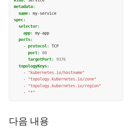
metadata
:
name
:
my-service
spec
:
selector
:
app
:
my-app
ports
:
- 
protocol
:
TCP
port
:
80
targetPort
:
9376
topologyKeys
:
- 
"kubernetes.io/hostname"
- 
"topology.kubernetes.io/zone"
- 
"topology.kubernetes.io/region"
- 
"*"
다음 내용