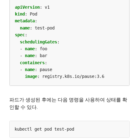
apiVersion
:
v1
kind
:
Pod
metadata
:
name
:
test-pod
spec
:
schedulingGates
:
- 
name
:
foo
- 
name
:
bar
containers
:
- 
name
:
pause
image
:
registry.k8s.io/pause:3.6
파드가 생성된 후에는 다음 명령을 사용하여 상태를 확
인할 수 있다.