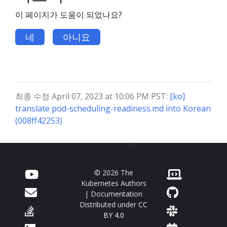
이 페이지가 도움이 되었나요?
네
아니요
최종 수정 April 07, 2023 at 10:06 PM PST:
[ko]
translate pod-scheduling-readiness.md into Korean
(008ff42253)
© 2026 The
Kubernetes Authors
| Documentation
Distributed under
CC
BY 4.0