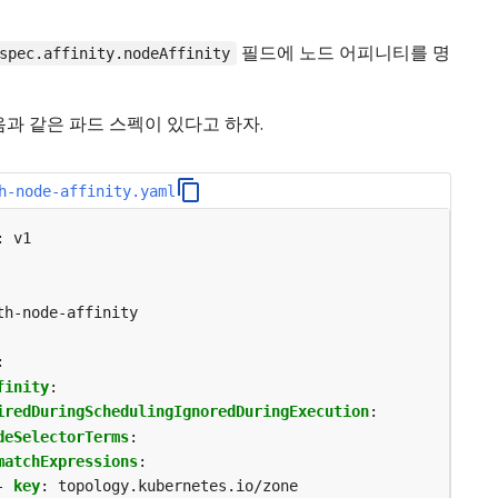
필드에 노드 어피니티를 명
spec.affinity.nodeAffinity
음과 같은 파드 스펙이 있다고 하자.
h-node-affinity.yaml
:
v1
th-node-affinity
:
finity
:
iredDuringSchedulingIgnoredDuringExecution
:
deSelectorTerms
:
matchExpressions
:
- 
key
:
topology.kubernetes.io/zone