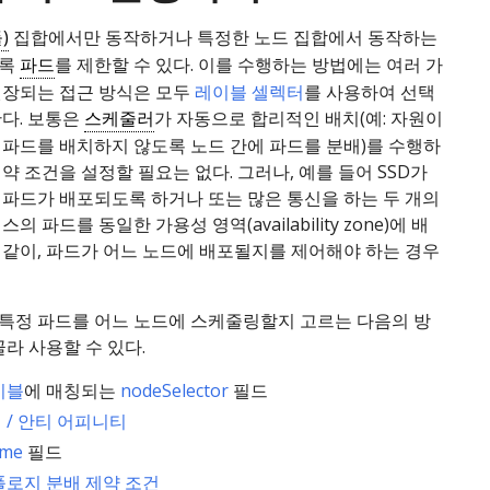
)
집합에서만 동작하거나 특정한 노드 집합에서 동작하는
도록
파드
를 제한할 수 있다. 이를 수행하는 방법에는 여러 가
권장되는 접근 방식은 모두
레이블 셀렉터
를 사용하여 선택
한다. 보통은
스케줄러
가 자동으로 합리적인 배치(예: 자원이
 파드를 배치하지 않도록 노드 간에 파드를 분배)를 수행하
약 조건을 설정할 필요는 없다. 그러나, 예를 들어 SSD가
 파드가 배포되도록 하거나 또는 많은 통신을 하는 두 개의
의 파드를 동일한 가용성 영역(availability zone)에 배
 같이, 파드가 어느 노드에 배포될지를 제어해야 하는 경우
특정 파드를 어느 노드에 스케줄링할지 고르는 다음의 방
골라 사용할 수 있다.
이블
에 매칭되는
nodeSelector
필드
 / 안티 어피니티
ame
필드
폴로지 분배 제약 조건