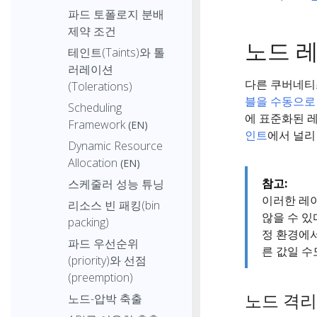
파드 토폴로지 분배
제약 조건
노드 
테인트(Taints)와 톨
러레이션
다른 쿠버네티
(Tolerations)
블을 수동으로
Scheduling
에 표준화된 
Framework
(EN)
인트
에서 널리
Dynamic Resource
Allocation
(EN)
참고:
스케줄러 성능 튜닝
이러한 레
리소스 빈 패킹(bin
않을 수 있
packing)
정 환경에서
파드 우선순위
른 값일 수
(priority)와 선점
(preemption)
노드 격리
노드-압박 축출