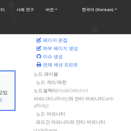
니티
사례 연구
버전
한국어 (Korean)
페이지 편집
하부 페이지 생성
이슈 생성
전체 섹션 프린트
노드 레이블
노드 격리/제한
노드셀렉터(nodeSelector)
보고있
어피니티(affinity)와 안티-어피니티(anti-
.
affinity)
노드 어피니티
파드간 어피니티와 안티-어피니티
nodeName