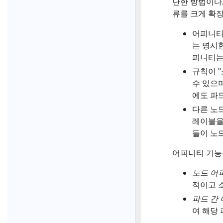
단한 방법이다.
류를 크게 확장
어피니티
는 명시
피니티는
규칙이 "소
수 있으
에도 파
다른 노
레이블을
들이 노드
어피니티 기능
노드 어
적이고 소
파드 간
여 해당 