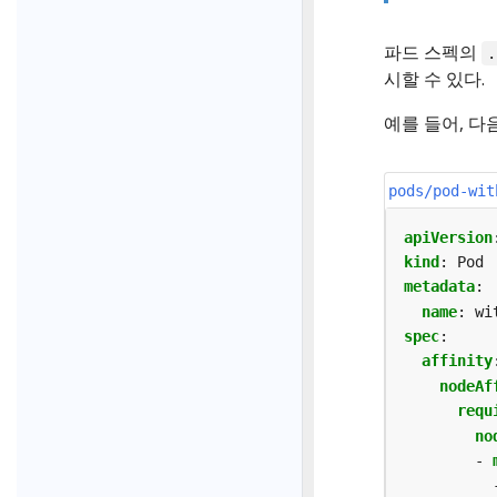
파드 스펙의
.
시할 수 있다.
예를 들어, 다
pods/pod-wit
apiVersion
kind
:
Pod
metadata
:
name
:
wi
spec
:
affinity
nodeAf
requ
no
- 