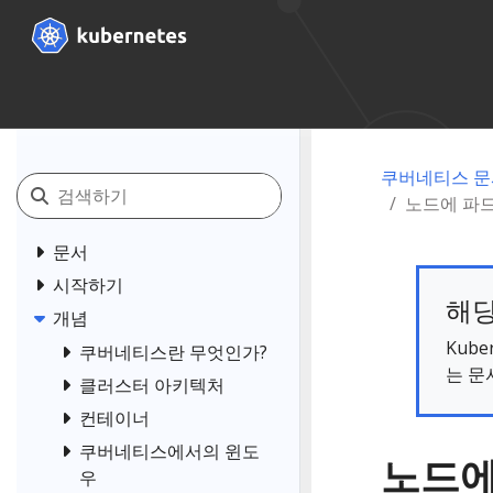
쿠버네티스 문
노드에 파
문서
시작하기
해당
개념
Kub
쿠버네티스란 무엇인가?
는 문
클러스터 아키텍처
컨테이너
쿠버네티스에서의 윈도
노드에
우