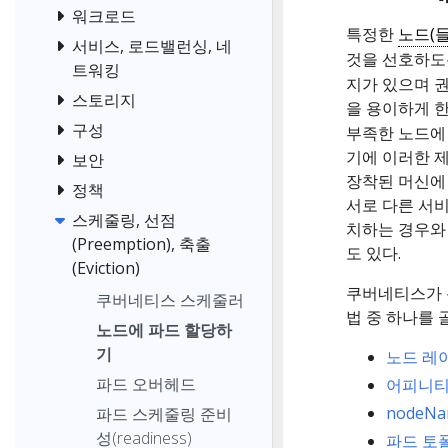
워크로드
특정한
노드(들
서비스, 로드밸런싱, 네
것을 선호하
트워킹
지가 있으며 
스토리지
을 용이하게 
구성
부족한 노드에
기에 이러한 제
보안
장착된 머신에
정책
서로 다른 서비스
스케줄링, 선점
치하는 경우와
(Preemption), 축출
도 있다.
(Eviction)
쿠버네티스가 
쿠버네티스 스케줄러
법 중 하나를 
노드에 파드 할당하
기
노드 레
파드 오버헤드
어피니티
nodeN
파드 스케줄링 준비
성(readiness)
파드 토