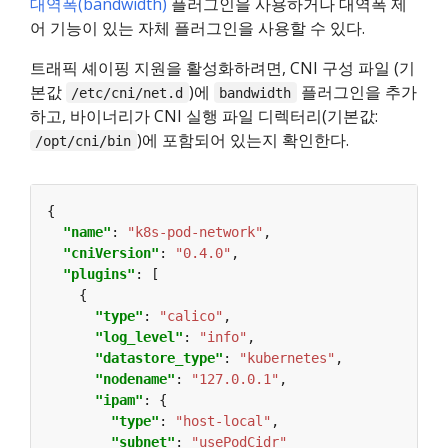
대역폭(bandwidth)
플러그인을 사용하거나 대역폭 제
어 기능이 있는 자체 플러그인을 사용할 수 있다.
트래픽 셰이핑 지원을 활성화하려면, CNI 구성 파일 (기
본값
)에
플러그인을 추가
/etc/cni/net.d
bandwidth
하고, 바이너리가 CNI 실행 파일 디렉터리(기본값:
)에 포함되어 있는지 확인한다.
/opt/cni/bin
"name"
: 
"k8s-pod-network"
"cniVersion"
: 
"0.4.0"
"plugins"
"type"
: 
"calico"
"log_level"
: 
"info"
"datastore_type"
: 
"kubernetes"
"nodename"
: 
"127.0.0.1"
"ipam"
"type"
: 
"host-local"
"subnet"
: 
"usePodCidr"