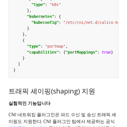
"type"
: 
"k8s"
"kubernetes"
"kubeconfig"
: 
"/etc/cni/net.d/calico-kubec
"type"
: 
"portmap"
"capabilities"
: {
"portMappings"
: 
true
트래픽 셰이핑(shaping) 지원
실험적인 기능입니다
CNI 네트워킹 플러그인은 파드 수신 및 송신 트래픽 셰
이핑도 지원한다. CNI 플러그인 팀에서 제공하는 공식