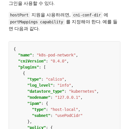
그인을 사용할 수 있다.
지원을 사용하려면,
에
hostPort
cni-conf-dir
를 지정해야 한다. 예를 들
portMappings capability
면 다음과 같다.
"name"
: 
"k8s-pod-network"
"cniVersion"
: 
"0.4.0"
"plugins"
"type"
: 
"calico"
"log_level"
: 
"info"
"datastore_type"
: 
"kubernetes"
"nodename"
: 
"127.0.0.1"
"ipam"
"type"
: 
"host-local"
"subnet"
: 
"usePodCidr"
"policy"