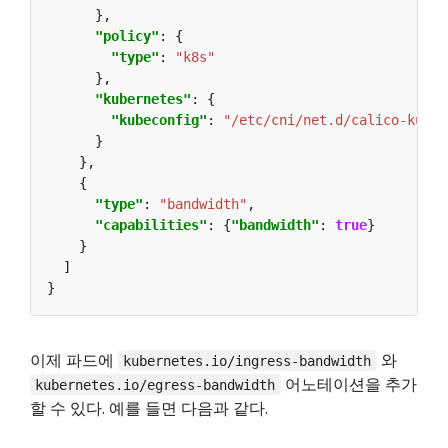
"policy"
"type"
: 
"k8s"
"kubernetes"
"kubeconfig"
: 
"/etc/cni/net.d/calico-kubec
"type"
: 
"bandwidth"
"capabilities"
: {
"bandwidth"
: 
true
이제 파드에
와
kubernetes.io/ingress-bandwidth
어노테이션을 추가
kubernetes.io/egress-bandwidth
할 수 있다. 예를 들면 다음과 같다.