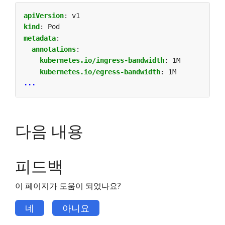
apiVersion
:
v1
kind
:
Pod
metadata
:
annotations
:
kubernetes.io/ingress-bandwidth
:
1M
kubernetes.io/egress-bandwidth
:
1M
...
다음 내용
피드백
이 페이지가 도움이 되었나요?
네
아니요