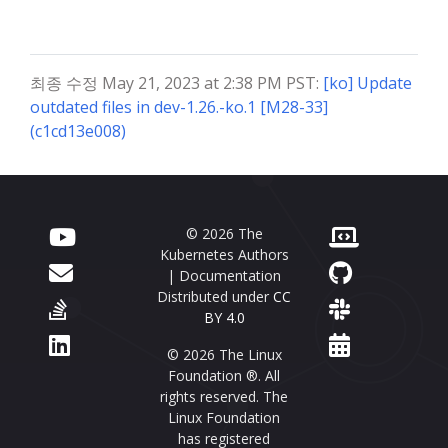
최종 수정 May 21, 2023 at 2:38 PM PST:
[ko] Update
outdated files in dev-1.26.-ko.1 [M28-33]
(c1cd13e008)
© 2026 The
Kubernetes Authors
| Documentation
Distributed under
CC
BY 4.0
© 2026 The Linux
Foundation ®. All
rights reserved. The
Linux Foundation
has registered