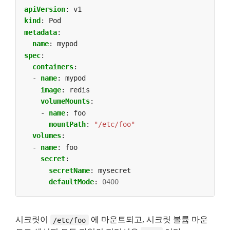
apiVersion
:
v1
kind
:
Pod
metadata
:
name
:
mypod
spec
:
containers
:
- 
name
:
mypod
image
:
redis
volumeMounts
:
- 
name
:
foo
mountPath
:
"/etc/foo"
volumes
:
- 
name
:
foo
secret
:
secretName
:
mysecret
defaultMode
:
0400
시크릿이
에 마운트되고, 시크릿 볼륨 마운
/etc/foo