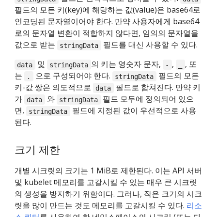
필드의 모든 키(key)에 해당하는 값(value)은 base64로
인코딩된 문자열이어야 한다. 만약 사용자에게 base64
로의 문자열 변환이 적합하지 않다면, 임의의 문자열을
값으로 받는
필드를 대신 사용할 수 있다.
stringData
및
의 키는 영숫자 문자,
,
, 또
data
stringData
-
_
는
으로 구성되어야 한다.
필드의 모든
.
stringData
키-값 쌍은 의도적으로
필드로 합쳐진다. 만약 키
data
가
와
필드 모두에 정의되어 있으
data
stringData
면,
필드에 지정된 값이 우선적으로 사용
stringData
된다.
크기 제한
개별 시크릿의 크기는 1 MiB로 제한된다. 이는 API 서버
및 kubelet 메모리를 고갈시킬 수 있는 매우 큰 시크릿
의 생성을 방지하기 위함이다. 그러나, 작은 크기의 시크
릿을 많이 만드는 것도 메모리를 고갈시킬 수 있다.
리소
스 쿼터
를 사용하여 한 네임스페이스의 시크릿 (또는 다