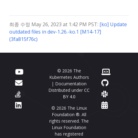
최종 수정 May 26, 2023 at 1:42 PM PST:
[ko] Update
outdated files in dev-1.26.-ko.1 [M14-17]
(3fa815f76c)
© 2026 The
Kubernetes Authors
| Documentation
Distributed under
CC
BY 4.0
© 2026 The Linux
Foundation ®. All
rights reserved. The
Linux Foundation
has registered