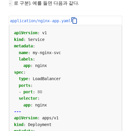
로 구분). 예를 들면 다음과 같다.
-
application/nginx-app.yaml
apiVersion
:
v1
kind
:
Service
metadata
:
name
:
my-nginx-svc
labels
:
app
:
nginx
spec
:
type
:
LoadBalancer
ports
:
- 
port
:
80
selector
:
app
:
nginx
---
apiVersion
:
apps/v1
kind
:
Deployment