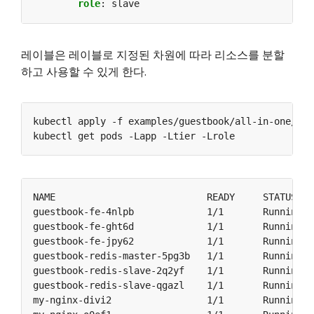
role
:
slave
레이블은 레이블로 지정된 차원에 따라 리소스를 분할
하고 사용할 수 있게 한다.
guestbook-fe-4nlpb             1/1       Running  
guestbook-fe-ght6d             1/1       Running  
guestbook-fe-jpy62             1/1       Running  
guestbook-redis-master-5pg3b   1/1       Running  
guestbook-redis-slave-2q2yf    1/1       Running  
guestbook-redis-slave-qgazl    1/1       Running  
my-nginx-divi2                 1/1       Running  