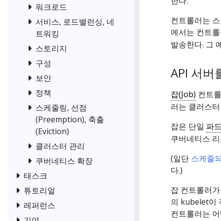
한다.
워크로드
컨트롤러는 스
서비스, 로드밸런싱, 네
에서는 컨트
트워킹
발송한다. 그 
스토리지
구성
API 서버
보안
정책
잡(Job)
컨트롤
러는 클러스터 
스케줄링, 선점
(Preemption), 축출
잡은 단일
파
(Eviction)
쿠버네티스 리
클러스터 관리
(일단
스케줄
쿠버네티스 확장
다.)
태스크
잡 컨트롤러가
튜토리얼
의 kubele
레퍼런스
컨트롤러는 어떤
기여