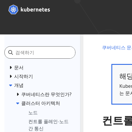
쿠버네티스 문
문서
해당
시작하기
개념
Kub
는 문
쿠버네티스란 무엇인가?
클러스터 아키텍처
노드
컨트
컨트롤 플레인-노드
간 통신