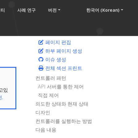
니티
사례 연구
버전
한국어 (Korean)
페이지 편집
하부 페이지 생성
이슈 생성
전체 섹션 프린트
컨트롤러 패턴
API 서버를 통한 제어
보고있
직접 제어
.
의도한 상태와 현재 상태
디자인
컨트롤러를 실행하는 방법
다음 내용