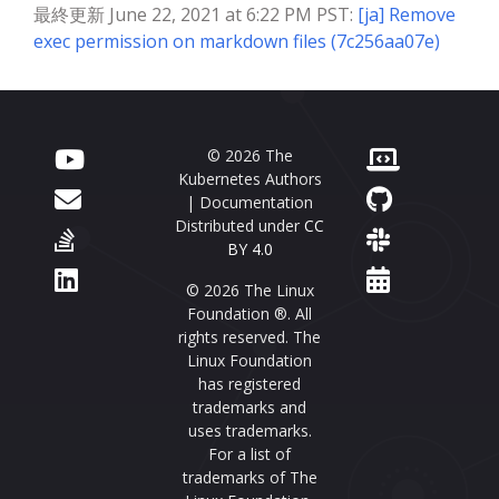
最終更新 June 22, 2021 at 6:22 PM PST:
[ja] Remove
exec permission on markdown files (7c256aa07e)
© 2026 The
Kubernetes Authors
| Documentation
Distributed under
CC
BY 4.0
© 2026 The Linux
Foundation ®. All
rights reserved. The
Linux Foundation
has registered
trademarks and
uses trademarks.
For a list of
trademarks of The