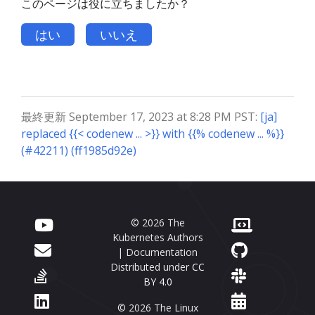
このページは役に立ちましたか？
はい
いいえ
最終更新 September 17, 2023 at 8:28 PM PST:
[ja]
replaced {{< codenew ... >}} with {{% codenew ... %}}
(#42211) (ff1985d92e)
© 2026 The
Kubernetes Authors
| Documentation
Distributed under
CC
BY 4.0
© 2026 The Linux