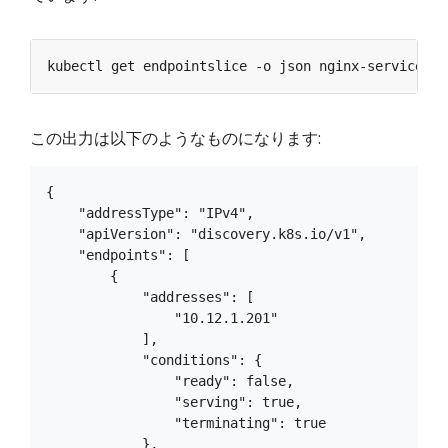
この出力は以下のようなものになります:
{

    "addressType": "IPv4",

    "apiVersion": "discovery.k8s.io/v1",

    "endpoints": [

        {

            "addresses": [

                "10.12.1.201"

            ],

            "conditions": {

                "ready": false,

                "serving": true,

                "terminating": true

            },
