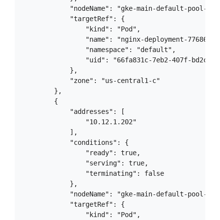
            "nodeName": "gke-main-default-pool-dca1
            "targetRef": {

                "kind": "Pod",

                "name": "nginx-deployment-7768647bf
                "namespace": "default",

                "uid": "66fa831c-7eb2-407f-bd2c-f96
            },

            "zone": "us-central1-c"

        },

        {

            "addresses": [

                "10.12.1.202"

            ],

            "conditions": {

                "ready": true,

                "serving": true,

                "terminating": false

            },

            "nodeName": "gke-main-default-pool-dca1
            "targetRef": {

                "kind": "Pod",
