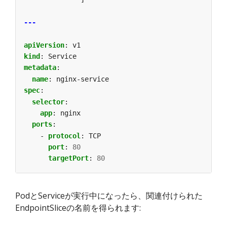
---
apiVersion
:
v1
kind
:
Service
metadata
:
name
:
nginx-service
spec
:
selector
:
app
:
nginx
ports
:
- 
protocol
:
TCP
port
:
80
targetPort
:
80
PodとServiceが実行中になったら、関連付けられた
EndpointSliceの名前を得られます: