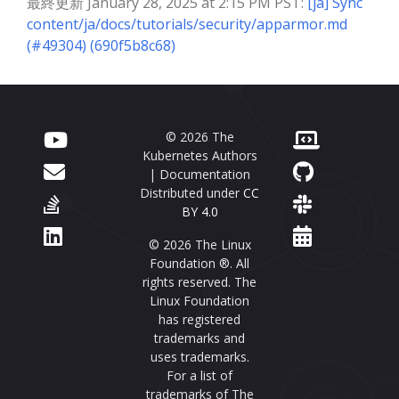
最終更新 January 28, 2025 at 2:15 PM PST:
[ja] Sync
content/ja/docs/tutorials/security/apparmor.md
(#49304) (690f5b8c68)
© 2026 The
Kubernetes Authors
| Documentation
Distributed under
CC
BY 4.0
© 2026 The Linux
Foundation ®. All
rights reserved. The
Linux Foundation
has registered
trademarks and
uses trademarks.
For a list of
trademarks of The