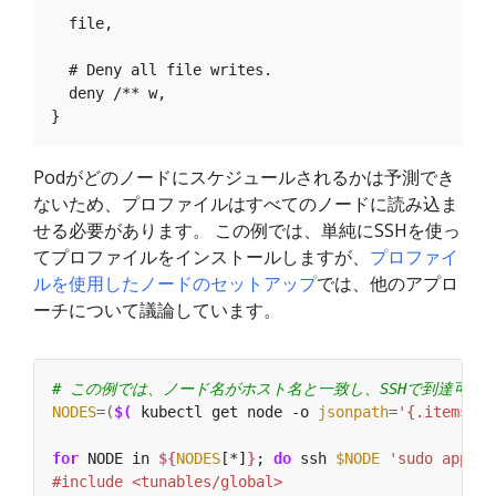
  file,

  # Deny all file writes.

  deny /** w,

Podがどのノードにスケジュールされるかは予測でき
ないため、プロファイルはすべてのノードに読み込ま
せる必要があります。 この例では、単純にSSHを使っ
てプロファイルをインストールしますが、
プロファイ
ルを使用したノードのセットアップ
では、他のアプロ
ーチについて議論しています。
# この例では、ノード名がホスト名と一致し、SSHで到達可能
NODES
=(
$(
 kubectl get node -o 
jsonpath
=
'{.items[*]
for
 NODE in 
${
NODES
[*]
}
; 
do
 ssh 
$NODE