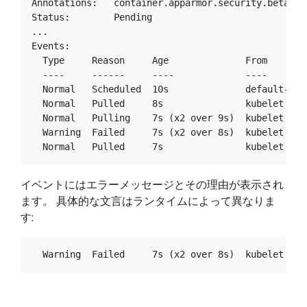
Annotations:   container.apparmor.security.beta.ku
Status:        Pending

... 

Events:

  Type     Reason     Age              From        
  ----     ------     ----             ----        
  Normal   Scheduled  10s              default-sch
  Normal   Pulled     8s               kubelet    
  Normal   Pulling    7s (x2 over 9s)  kubelet    
  Warning  Failed     7s (x2 over 8s)  kubelet    
イベントにはエラーメッセージとその理由が表示され
ます。 具体的な文言はランタイムによって異なりま
す: