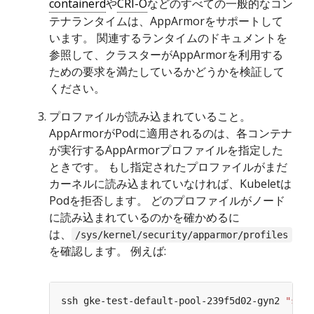
containerd
や
CRI-O
などのすべての一般的なコン
テナランタイムは、AppArmorをサポートして
います。 関連するランタイムのドキュメントを
参照して、クラスターがAppArmorを利用する
ための要求を満たしているかどうかを検証して
ください。
プロファイルが読み込まれていること。
AppArmorがPodに適用されるのは、各コンテナ
が実行するAppArmorプロファイルを指定した
ときです。 もし指定されたプロファイルがまだ
カーネルに読み込まれていなければ、Kubeletは
Podを拒否します。 どのプロファイルがノード
に読み込まれているのかを確かめるに
は、
/sys/kernel/security/apparmor/profiles
を確認します。 例えば:
ssh gke-test-default-pool-239f5d02-gyn2 
"sudo