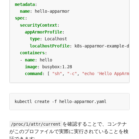
metadata
:
name
:
hello-apparmor
spec
:
securityContext
:
appArmorProfile
:
type
:
Localhost
localhostProfile
:
k8s-apparmor-example-deny-
containers
:
- 
name
:
hello
image
:
busybox:1.28
command
:
[
"sh"
,
"-c"
,
"echo 'Hello AppArmor!'
を確認することで、コンテナ
/proc/1/attr/current
がこのプロファイルで実際に実行されていることを検
証できます: