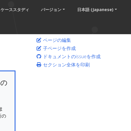
ケーススタディ
バージョン
日本語 (Japanese)
ページの編集
子ページを作成
ドキュメントのissueを作成
セクション全体を印刷
けの
ま
新の