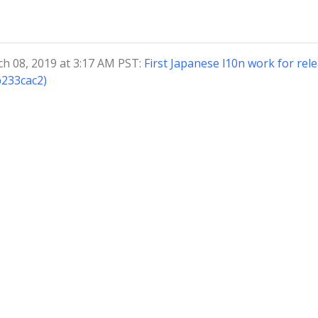
08, 2019 at 3:17 AM PST:
First Japanese l10n work for rel
b233cac2)