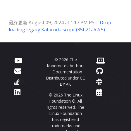
最終更新 August 09, 2024 at 1:17 PM PST:
Drop
loading legacy Katacoda script (85b21a62c5)
© 2026 The
Kubernetes Authors
| Documentation
Distributed under
CC
BY 4.0
© 2026 The Linux
Foundation ®. All
rights reserved. The
Linux Foundation
has registered
trademarks and