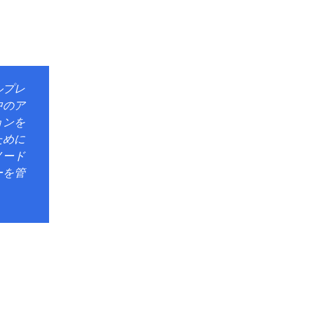
ルプレ
中のア
ョンを
ために
ノード
ーを管