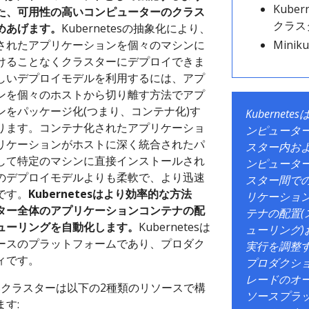
Kuber
た、可用性の高いコンピューターのクラス
クラス
めあげます。
Kubernetesの抽象化により、
されたアプリケーションを個々のマシンに
Minik
けることなくクラスターにデプロイできま
しいデプロイモデルを利用するには、アプ
ンを個々のホストから切り離す方法でアプ
ンをパッケージ化(つまり、コンテナ化)す
Kubernete
ります。コンテナ化されたアプリケーショ
ンピュータ
リケーションがホストに深く統合されたパ
スター内お
して特定のマシンに直接インストールされ
ンピュータ
のデプロイモデルよりも柔軟で、より迅速
スター間で
です。
Kubernetesはより効率的な方法
リケーショ
ター全体のアプリケーションコンテナの配
テナの配置(
ューリングを自動化します。
Kubernetesは
ューリング)
ースのプラットフォームであり、プロダク
実行を調整
ィです。
プロダクシ
レードのオ
etesクラスターは以下の2種類のリソースで構
ソースプラ
す: