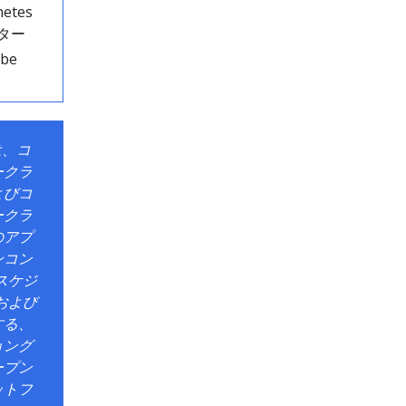
netes
ター
ube
sは、コ
ークラ
よびコ
ークラ
のアプ
ンコン
スケジ
および
する、
ョング
ープン
ットフ