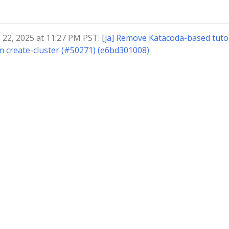
2, 2025 at 11:27 PM PST:
[ja] Remove Katacoda-based tutor
m create-cluster (#50271) (e6bd301008)