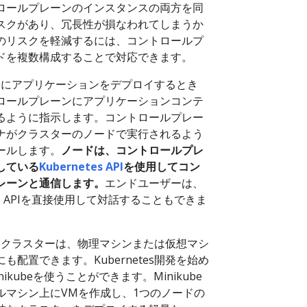
ロールプレーンのインスタンスの両方を同
スクがあり、冗長性が損なわれてしまうか
のリスクを軽減するには、コントロールプ
ドを複数構成することで対応できます。
etesにアプリケーションをデプロイするとき
ロールプレーンにアプリケーションコンテ
るように指示します。コントロールプレー
ナがクラスターのノードで実行されるよう
ールします。
ノードは、コントロールプレ
している
Kubernetes API
を使用してコン
レーンと通信します。
エンドユーザーは、
etes APIを直接使用して対話することもできま
etesクラスターは、物理マシンまたは仮想マシ
も配置できます。Kubernetes開発を始め
ikubeを使うことができます。Minikube
ルマシン上にVMを作成し、1つのノードの