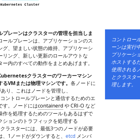
ルプレーンはクラスターの管理を担当しま
コントロー
ロールプレーンは、アプリケーションのス
ーンは実行
ング、望ましい状態の維持、アプリケーシ
プリケーシ
ーリング、新しい更新のロールアウトな
ホストする
ター内のすべての動作をまとめあげます。
使用される
ubernetesクラスターのワーカーマシン
とクラスタ
するVMまたは物理マシンです。
各ノードに
理します。
etがあり、これはノードを管理し、
etesコントロールプレーンと通信するためのエ
です。ノードには
containerd
や
CRI-O
など
操作を処理するためのツールもあるはずで
クションのトラフィックを処理する
etesクラスターには、最低3つのノードが必要
は、1ノードがダウンすると、
etcd
メンバ