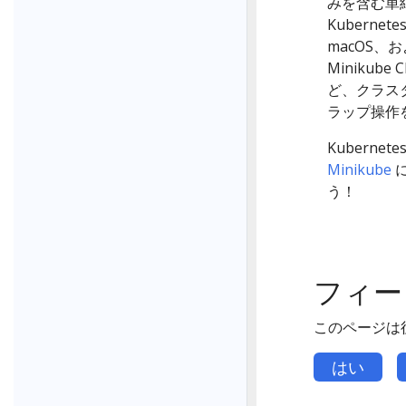
みを含む単
Kubernet
macOS、
Miniku
ど、クラス
ラップ操作
Kubern
Minikube
う！
フィー
このページは
はい