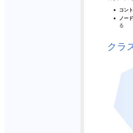
コン
ノー
る
クラ