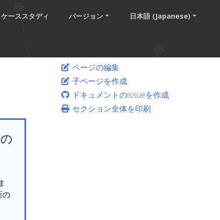
ケーススタディ
バージョン
日本語 (Japanese)
ページの編集
子ページを作成
ドキュメントのissueを作成
セクション全体を印刷
けの
ま
新の