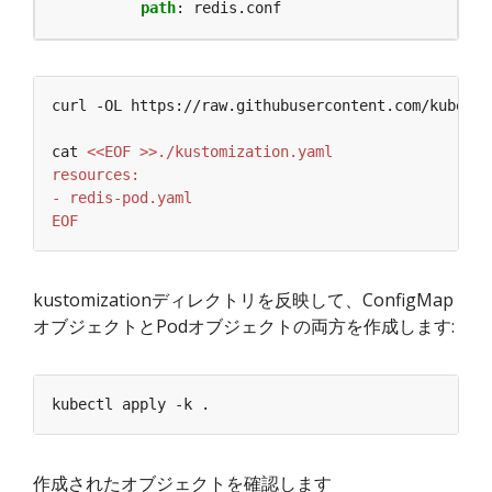
path
:
redis.conf
cat 
EOF
kustomizationディレクトリを反映して、ConfigMap
オブジェクトとPodオブジェクトの両方を作成します:
作成されたオブジェクトを確認します