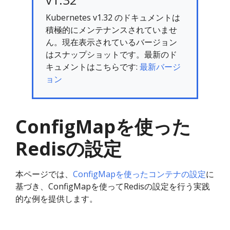
Kubernetes v1.32 のドキュメントは
積極的にメンテナンスされていませ
ん。現在表示されているバージョン
はスナップショットです。最新のド
キュメントはこちらです:
最新バージ
ョン
ConfigMapを使った
Redisの設定
本ページでは、
ConfigMapを使ったコンテナの設定
に
基づき、ConfigMapを使ってRedisの設定を行う実践
的な例を提供します。