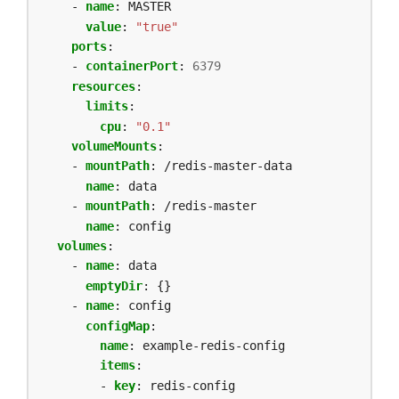
- 
name
:
MASTER
value
:
"true"
ports
:
- 
containerPort
:
6379
resources
:
limits
:
cpu
:
"0.1"
volumeMounts
:
- 
mountPath
:
/redis-master-data
name
:
data
- 
mountPath
:
/redis-master
name
:
config
volumes
:
- 
name
:
data
emptyDir
:
{}
- 
name
:
config
configMap
:
name
:
example-redis-config
items
:
- 
key
:
redis-config