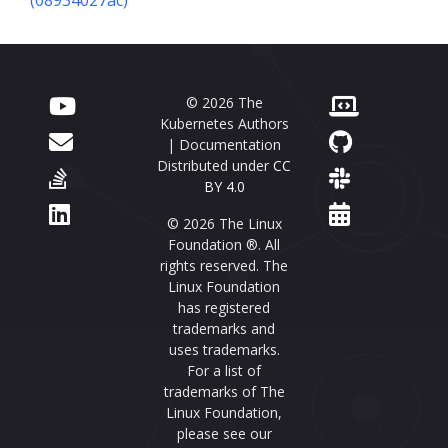
(08934027ac)
© 2026 The
Kubernetes Authors
| Documentation
Distributed under
CC
BY 4.0
© 2026 The Linux
Foundation ®. All
rights reserved. The
Linux Foundation
has registered
trademarks and
uses trademarks.
For a list of
trademarks of The
Linux Foundation,
please see our