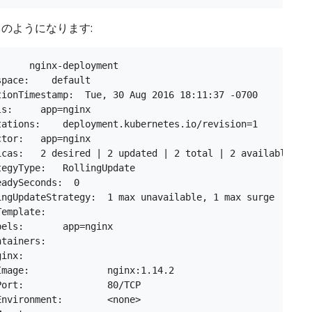
のようになります:
:     nginx-deployment

pace:    default

tionTimestamp:  Tue, 30 Aug 2016 18:11:37 -0700

s:     app=nginx

tations:    deployment.kubernetes.io/revision=1

tor:   app=nginx

icas:   2 desired | 2 updated | 2 total | 2 available | 0
tegyType:   RollingUpdate

adySeconds:  0

ingUpdateStrategy:  1 max unavailable, 1 max surge

emplate:

bels:       app=nginx

tainers:

inx:

Image:              nginx:1.14.2

Port:               80/TCP

Environment:        <none>
