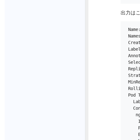
出力はこ
 Name
 Names
 Crea
 Label
 Anno
 Selec
 Repl
 Stra
 MinRe
 Roll
 Pod T
   La
   Con
    ng
     
     
     