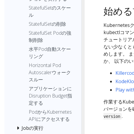
StatefulSetのスケー
始める
ル
StatefulSetの削除
Kuberne
kubectl
StatefulSet Podの強
チュートリア
制削除
ない少なくと
水平Pod自動スケー
めします。 
リング
か、 以下のい
Horizontal Pod
Autoscalerウォーク
Killerco
スルー
KodeKl
アプリケーションに
Play wi
Disruption Budget指
作業するKub
定する
バージョンを
PodからKubernetes
.
version
APIにアクセスする
Jobの実行