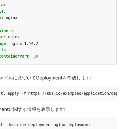
ta
:
ls
:
p
:
nginx
ainers
:
me
:
nginx
age
:
nginx:1.14.2
rts
:
containerPort
:
80
ファイルに基づいてDeploymentを作成します:
oymentに関する情報を表示します: