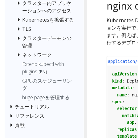
ngin
クラスター内アプリケ
ーションへのアクセス
Kubernetesを拡張する
Kubernet
ョンを実行でき
TLS
ます。例えば、こ
クラスターデーモンの
行するデプロ
管理
ネットワーク
application/
Extend kubectl with
plugins
(EN)
apiVersion
GPUのスケジューリン
kind
:
Depl
グ
metadata
:
name
:
ng
huge pageを管理する
spec
:
チュートリアル
selector
リファレンス
matchL
app
:
貢献
replicas
template