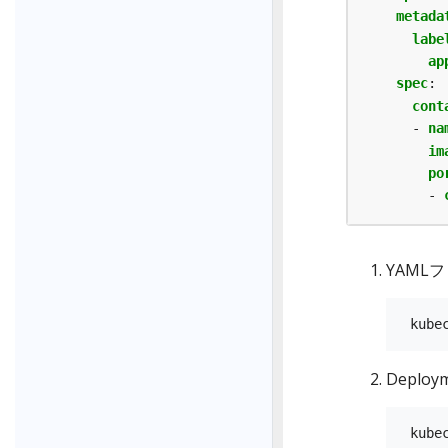
metada
labe
ap
spec
:
cont
- 
na
im
po
- 
YAML
Depl