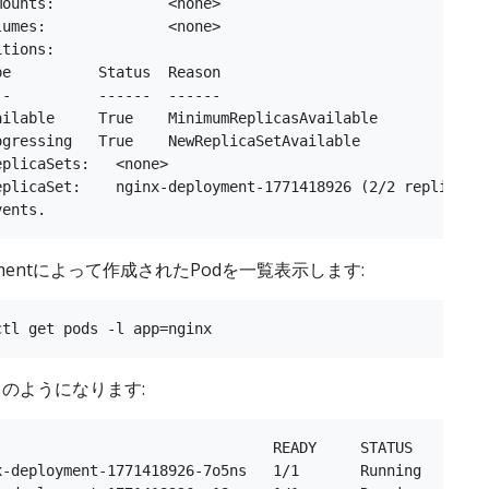
Mounts:             <none>

lumes:              <none>

tions:

pe          Status  Reason

--          ------  ------

ailable     True    MinimumReplicasAvailable

ogressing   True    NewReplicaSetAvailable

plicaSets:   <none>

eplicaSet:    nginx-deployment-1771418926 (2/2 replicas c
oymentによって作成されたPodを一覧表示します:
のようになります:
                                READY     STATUS    RESTA
x-deployment-1771418926-7o5ns   1/1       Running   0    