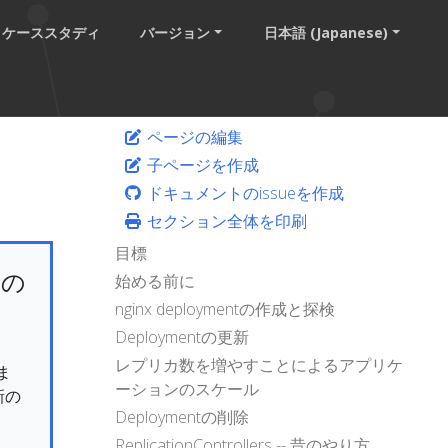
ケーススタディ
バージョン
日本語 (Japanese)
ページの編集
子ページを作成
ドキュメントのissueを作成
セクション全体を印刷
目標
けの
始める前に
nginx deploymentの作成と探検
Deploymentの更新
レプリカ数を増やすことによるアプリケ
ま
ーションのスケール
新の
Deploymentの削除
ReplicationControllers -- 昔のやり方