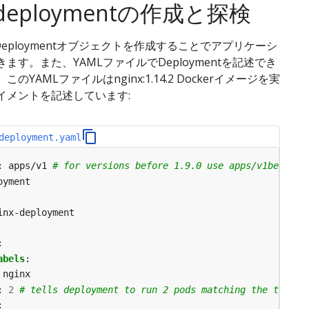
x deploymentの作成と探検
es Deploymentオブジェクトを作成することでアプリケーシ
ます。また、YAMLファイルでDeploymentを記述でき
のYAMLファイルはnginx:1.14.2 Dockerイメージを実
イメントを記述しています:
deployment.yaml
:
apps/v1
# for versions before 1.9.0 use apps/v1beta2
oyment
inx-deployment
:
abels
:
nginx
:
2
# tells deployment to run 2 pods matching the templa
: