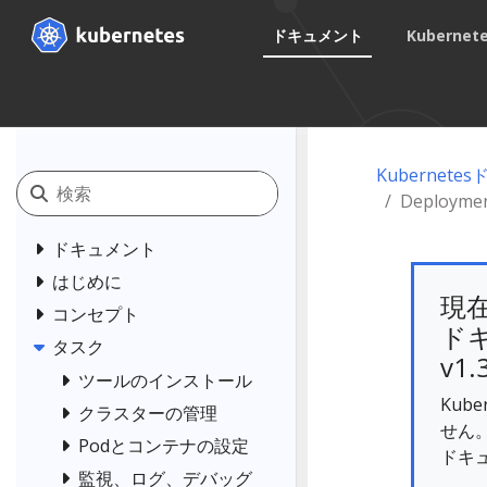
ドキュメント
Kuberne
Kubernet
Deplo
ドキュメント
はじめに
現
コンセプト
ドキ
タスク
v1.
ツールのインストール
Kub
クラスターの管理
せん
Podとコンテナの設定
ドキ
監視、ログ、デバッグ