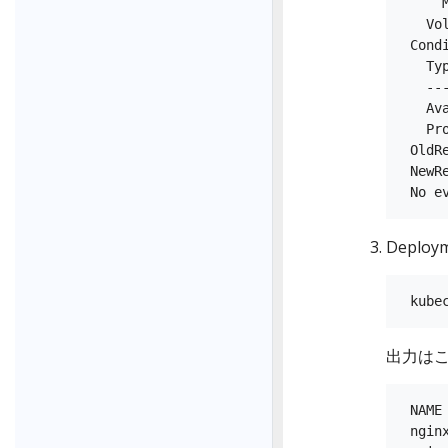
     
   Vo
 Condi
   Ty
   --
   Av
   Pr
 OldRe
 NewR
Depl
出力はこ
 NAME
 ngin