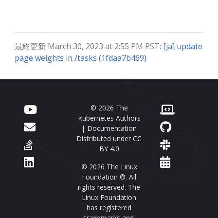
最終更新 March 30, 2023 at 2:55 PM PST:
[ja] update
page weights in /tasks (1fdaa7b469)
© 2026 The
Kubernetes Authors
| Documentation
Distributed under
CC
BY 4.0
© 2026 The Linux
Foundation ®. All
rights reserved. The
Linux Foundation
has registered
trademarks and