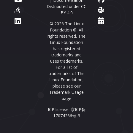
| Documentation
Distributed under
CC
BY 4.0
© 2026 The Linux
Foundation ®. All
rights reserved. The
Linux Foundation
has registered
trademarks and
uses trademarks.
For a list of
trademarks of The
Linux Foundation,
please see our
Trademark Usage
page
ICP license: 京ICP备
17074266号-3