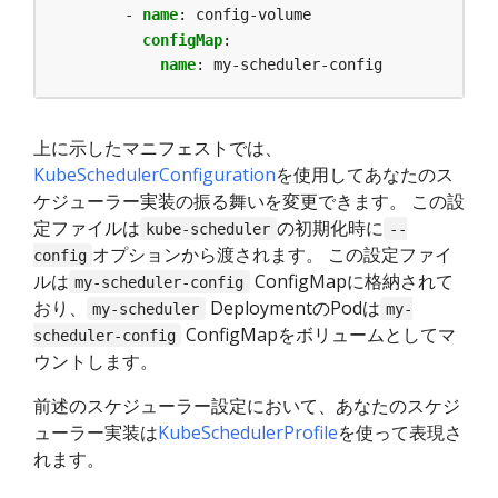
- 
name
:
config-volume
configMap
:
name
:
my-scheduler-config
上に示したマニフェストでは、
KubeSchedulerConfiguration
を使用してあなたのス
ケジューラー実装の振る舞いを変更できます。 この設
定ファイルは
の初期化時に
kube-scheduler
--
オプションから渡されます。 この設定ファイ
config
ルは
ConfigMapに格納されて
my-scheduler-config
おり、
DeploymentのPodは
my-scheduler
my-
ConfigMapをボリュームとしてマ
scheduler-config
ウントします。
前述のスケジューラー設定において、あなたのスケジ
ューラー実装は
KubeSchedulerProfile
を使って表現さ
れます。