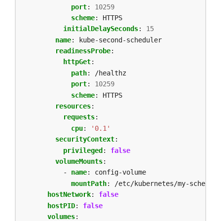
port
:
10259
scheme
:
HTTPS
initialDelaySeconds
:
15
name
:
kube-second-scheduler
readinessProbe
:
httpGet
:
path
:
/healthz
port
:
10259
scheme
:
HTTPS
resources
:
requests
:
cpu
:
'0.1'
securityContext
:
privileged
:
false
volumeMounts
:
- 
name
:
config-volume
mountPath
:
/etc/kubernetes/my-schedule
hostNetwork
:
false
hostPID
:
false
volumes
: