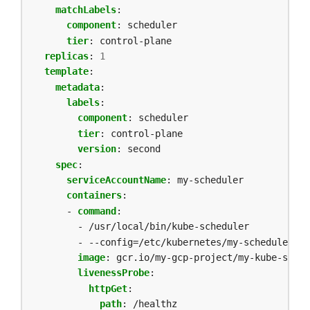
matchLabels
:
component
:
scheduler
tier
:
control-plane
replicas
:
1
template
:
metadata
:
labels
:
component
:
scheduler
tier
:
control-plane
version
:
second
spec
:
serviceAccountName
:
my-scheduler
containers
:
- 
command
:
- /usr/local/bin/kube-scheduler
- --config=/etc/kubernetes/my-scheduler/my
image
:
gcr.io/my-gcp-project/my-kube-sched
livenessProbe
:
httpGet
:
path
:
/healthz