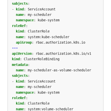
subjects
:
- 
kind
:
ServiceAccount
name
:
my-scheduler
namespace
:
kube-system
roleRef
:
kind
:
ClusterRole
name
:
system:kube-scheduler
apiGroup
:
rbac.authorization.k8s.io
---
apiVersion
:
rbac.authorization.k8s.io/v1
kind
:
ClusterRoleBinding
metadata
:
name
:
my-scheduler-as-volume-scheduler
subjects
:
- 
kind
:
ServiceAccount
name
:
my-scheduler
namespace
:
kube-system
roleRef
:
kind
:
ClusterRole
name
:
system:volume-scheduler