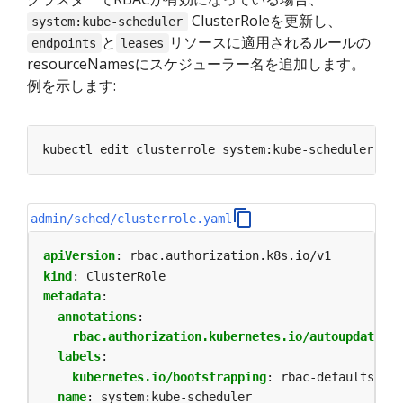
ClusterRoleを更新し、
system:kube-scheduler
と
リソースに適用されるルールの
endpoints
leases
resourceNamesにスケジューラー名を追加します。
例を示します:
admin/sched/clusterrole.yaml
apiVersion
:
rbac.authorization.k8s.io/v1
kind
:
ClusterRole
metadata
:
annotations
:
rbac.authorization.kubernetes.io/autoupdate
:
"
labels
:
kubernetes.io/bootstrapping
:
rbac-defaults
name
:
system:kube-scheduler