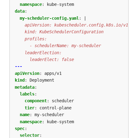
namespace
:
kube-system
data
:
my-scheduler-config.yaml
:
|
      leaderElect: false
---
apiVersion
:
apps/v1
kind
:
Deployment
metadata
:
labels
:
component
:
scheduler
tier
:
control-plane
name
:
my-scheduler
namespace
:
kube-system
spec
:
selector
: