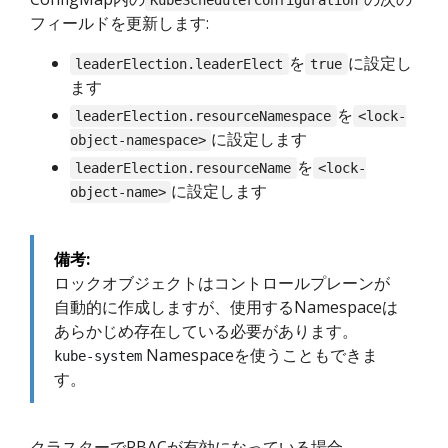
KubeSchedulerConfiguration
フィールドを更新します:
を
に設定し
leaderElection.leaderElect
true
ます
を
leaderElection.resourceNamespace
<lock-
に設定します
object-namespace>
を
leaderElection.resourceName
<lock-
に設定します
object-name>
備考:
ロックオブジェクトはコントロールプレーンが
自動的に作成しますが、使用するNamespaceは
あらかじめ存在している必要があります。
Namespaceを使うこともできま
kube-system
す。
クラスターでRBACが有効になっている場合、