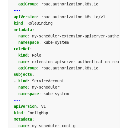
apiGroup
:
rbac.authorization.k8s.io
---
apiVersion
:
rbac.authorization.k8s.io/v1
kind
:
RoleBinding
metadata
:
name
:
my-scheduler-extension-apiserver-authentic
namespace
:
kube-system
roleRef
:
kind
:
Role
name
:
extension-apiserver-authentication-reader
apiGroup
:
rbac.authorization.k8s.io
subjects
:
- 
kind
:
ServiceAccount
name
:
my-scheduler
namespace
:
kube-system
---
apiVersion
:
v1
kind
:
ConfigMap
metadata
:
name
:
my-scheduler-config