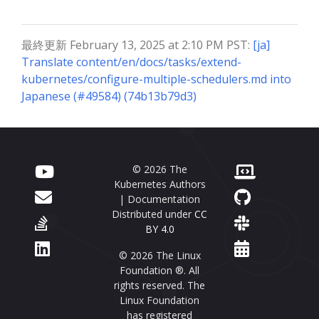
最終更新 February 13, 2025 at 2:10 PM PST:
[ja]
Translate content/en/docs/tasks/extend-
kubernetes/configure-multiple-schedulers.md into
Japanese (#49584) (74b13b79d3)
© 2026 The
Kubernetes Authors
| Documentation
Distributed under
CC
BY 4.0
© 2026 The Linux
Foundation ®. All
rights reserved. The
Linux Foundation
has registered