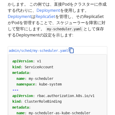
かします。 この例では、直接Podをクラスターに作成
する代わりに、
Deployment
を使用します。
Deployment
は
ReplicaSet
を管理し、そのReplicaSet
がPodを管理することで、スケジューラーを障害に対
して堅牢にします。
として保存
my-scheduler.yaml
するDeploymentの設定を示します:
admin/sched/my-scheduler.yaml
apiVersion
:
v1
kind
:
ServiceAccount
metadata
:
name
:
my-scheduler
namespace
:
kube-system
---
apiVersion
:
rbac.authorization.k8s.io/v1
kind
:
ClusterRoleBinding
metadata
:
name
:
my-scheduler-as-kube-scheduler