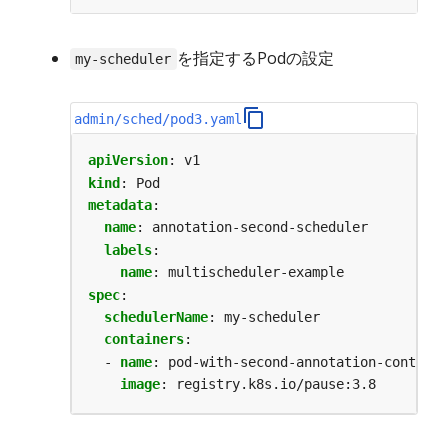
を指定するPodの設定
my-scheduler
admin/sched/pod3.yaml
apiVersion
:
v1
kind
:
Pod
metadata
:
name
:
annotation-second-scheduler
labels
:
name
:
multischeduler-example
spec
:
schedulerName
:
my-scheduler
containers
:
- 
name
:
pod-with-second-annotation-containe
image
:
registry.k8s.io/pause:3.8