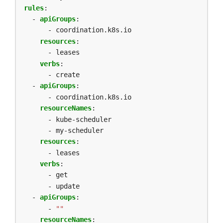
rules
:
- 
apiGroups
:
- coordination.k8s.io
resources
:
- leases
verbs
:
- create
- 
apiGroups
:
- coordination.k8s.io
resourceNames
:
- kube-scheduler
- my-scheduler
resources
:
- leases
verbs
:
- get
- update
- 
apiGroups
:
- 
""
resourceNames
: