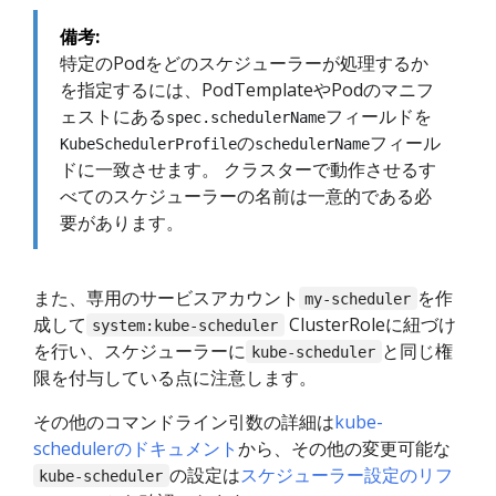
備考:
特定のPodをどのスケジューラーが処理するか
を指定するには、PodTemplateやPodのマニフ
ェストにある
フィールドを
spec.schedulerName
の
フィール
KubeSchedulerProfile
schedulerName
ドに一致させます。 クラスターで動作させるす
べてのスケジューラーの名前は一意的である必
要があります。
また、専用のサービスアカウント
を作
my-scheduler
成して
ClusterRoleに紐づけ
system:kube-scheduler
を行い、スケジューラーに
と同じ権
kube-scheduler
限を付与している点に注意します。
その他のコマンドライン引数の詳細は
kube-
schedulerのドキュメント
から、その他の変更可能な
の設定は
スケジューラー設定のリフ
kube-scheduler