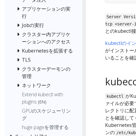
アプリケーションの実
行
Server Versi
tcp <server-
Jobの実行
とのkubec
クラスター内アプリケ
ーションへのアクセス
kubectl
がインストー
Kubernetesを拡張する
いることを確
TLS
クラスターデーモンの
管理
kube
ネットワーク
Extend kubectl with
がK
kubectl
plugins
(EN)
ァイルが必要
レクトリに配
GPUのスケジューリン
とを確認して
グ
Kubernet
huge pageを管理する
ンの
/etc/kub