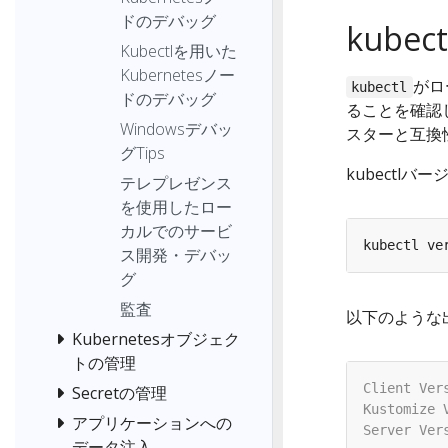
ドのデバッグ
kub
Kubectlを用いた
Kubernetesノー
がロ
kubectl
ドのデバッグ
ることを確認
Windowsデバッ
スターと互換
グTips
kubectlバ
テレプレゼンス
を使用したロー
カルでのサービ
ス開発・デバッ
グ
監査
以下のような
Kubernetesオブジェク
トの管理
Secretの管理
アプリケーションへの
データ注入