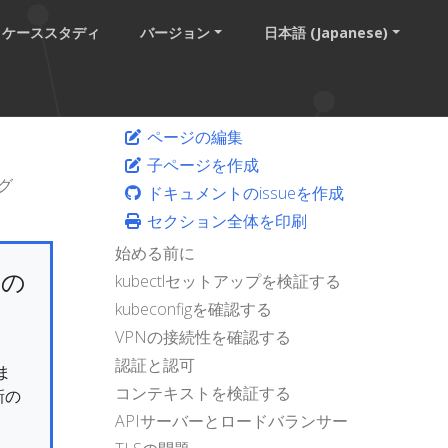
ケーススタディ
バージョン
日本語 (Japanese)
ページの編集
子ページを作成
グ
ドキュメントのissueを作成
セクション全体を印刷
始める前に
けの
kubectlセットアップを検証する
kubeconfigを確認する
VPNの接続性を確認する
認証と認可
ま
コンテキストを検証する
新の
APIサーバーとロードバランサー