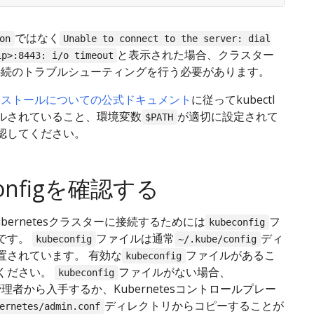
ではなく
on
Unable to connect to the server: dial
と表示された場合、クラスター
ip>:8443: i/o timeout
tl接続のトラブルシューティングを行う必要があります。
のインストールについての公式ドキュメント
に従ってkubectl
ルされていること、環境変数
が適切に設定されて
$PATH
認してください。
configを確認する
ubernetesクラスターに接続するためには
フ
kubeconfig
です。
ファイルは通常
ディ
kubeconfig
~/.kube/config
置されています。 有効な
ファイルがあるこ
kubeconfig
ください。
ファイルがない場合、
kubeconfig
es管理者から入手するか、Kubernetesコントロールプレー
ディレクトリからコピーすることが
ernetes/admin.conf