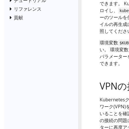
チュートリアル
できます。 K
リファレンス
ロイし、
kube
ーのツールを
貢献
イルの再生成
照してくださ
環境変数
$KUB
い。 環境変数
パラメーター
できます。
VPN
Kuberne
ワーク(VPN
いることを確
の接続の問題
ターに再度ア