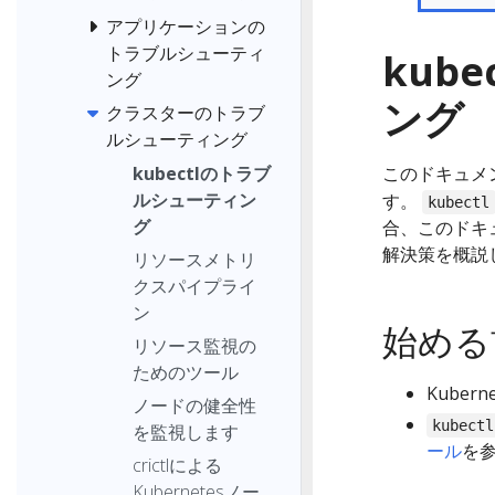
アプリケーションの
トラブルシューティ
kub
ング
ング
クラスターのトラブ
ルシューティング
このドキュメ
kubectlのトラブ
ルシューティン
す。
kubectl
グ
合、このドキ
解決策を概説
リソースメトリ
クスパイプライ
ン
始める
リソース監視の
ためのツール
Kube
ノードの健全性
kubectl
を監視します
ール
を
crictlによる
Kubernetesノー