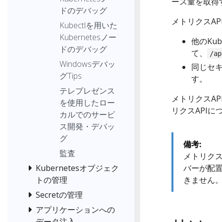
ース量を取得
ドのデバッグ
メトリクスAP
Kubectlを用いた
Kubernetesノー
他のKub
ドのデバッグ
て、
/ap
Windowsデバッ
同じセ
グTips
す。
テレプレゼンス
メトリクスAP
を使用したロー
リクスAPI
カルでのサービ
ス開発・デバッ
グ
備考:
監査
メトリクス
バーが配
Kubernetesオブジェク
きません
トの管理
Secretの管理
アプリケーションへの
データ注入