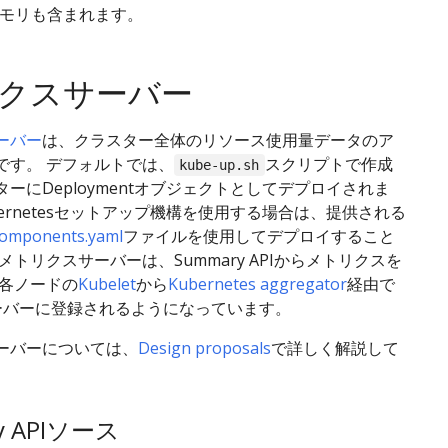
メモリも含まれます。
クスサーバー
ーバー
は、クラスター全体のリソース使用量データのア
です。 デフォルトでは、
スクリプトで作成
kube-up.sh
ーにDeploymentオブジェクトとしてデプロイされま
bernetesセットアップ機構を使用する場合は、提供される
components.yaml
ファイルを使用してデプロイすること
メトリクスサーバーは、Summary APIからメトリクスを
 各ノードの
Kubelet
から
Kubernetes aggregator
経由で
サーバーに登録されるようになっています。
ーバーについては、
Design proposals
で詳しく解説して
y APIソース