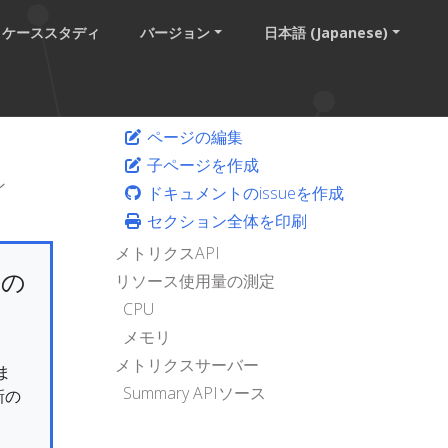
ケーススタディ
バージョン
日本語 (Japanese)
ページの編集
子ページを作成
ン
ドキュメントのissueを作成
セクション全体を印刷
メトリクスAPI
けの
リソース使用量の測定
CPU
メモリ
メトリクスサーバー
ま
Summary APIソース
新の