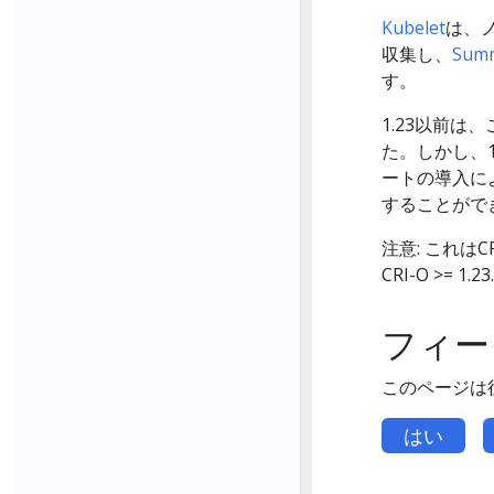
Kubelet
は、
収集し、
Summ
す。
1.23以前は
た。しかし、1
ートの導入に
することがで
注意: これはCR
CRI-O >= 1.23
フィー
このページは
はい