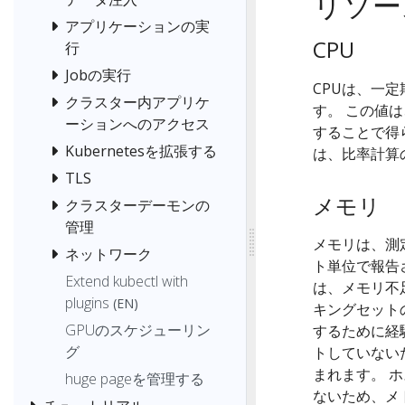
リソー
アプリケーションの実
CPU
行
Jobの実行
CPUは、一
クラスター内アプリケ
す。 この値
ーションへのアクセス
することで得られ
Kubernetesを拡張する
は、比率計算
TLS
メモリ
クラスターデーモンの
管理
メモリは、測
ネットワーク
ト単位で報告
Extend kubectl with
は、メモリ不
plugins
(EN)
キングセット
GPUのスケジューリン
するために経験
グ
トしていない
まれます。 
huge pageを管理する
ないため、メ