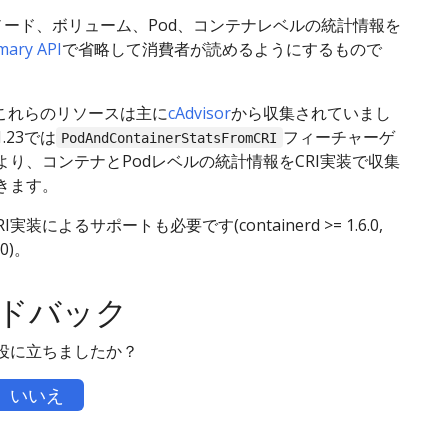
ノード、ボリューム、Pod、コンテナレベルの統計情報を
ary API
で省略して消費者が読めるようにするもので
、これらのリソースは主に
cAdvisor
から収集されていまし
.23では
フィーチャーゲ
PodAndContainerStatsFromCRI
より、コンテナとPodレベルの統計情報をCRI実装で収集
きます。
I実装によるサポートも必要です(containerd >= 1.6.0,
.0)。
ドバック
役に立ちましたか？
いいえ