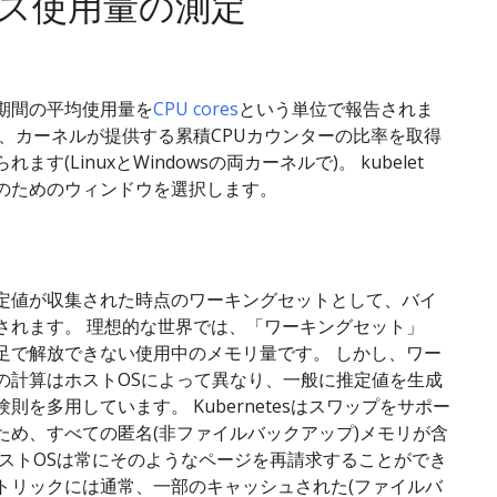
ス使用量の測定
定期間の平均使用量を
CPU cores
という単位で報告されま
は、カーネルが提供する累積CPUカウンターの比率を取得
ます(LinuxとWindowsの両カーネルで)。 kubelet
のためのウィンドウを選択します。
定値が収集された時点のワーキングセットとして、バイ
されます。 理想的な世界では、「ワーキングセット」
足で解放できない使用中のメモリ量です。 しかし、ワー
の計算はホストOSによって異なり、一般に推定値を生成
則を多用しています。 Kubernetesはスワップをサポー
ため、すべての匿名(非ファイルバックアップ)メモリが含
ホストOSは常にそのようなページを再請求することができ
トリックには通常、一部のキャッシュされた(ファイルバ