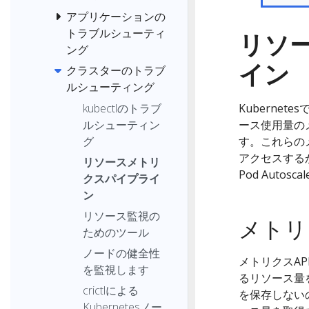
アプリケーションの
トラブルシューティ
リソ
ング
イン
クラスターのトラブ
ルシューティング
Kuberne
kubectlのトラブ
ース使用量の
ルシューティン
す。これらの
グ
アクセスするか
リソースメトリ
Pod Auto
クスパイプライ
ン
リソース監視の
メトリ
ためのツール
ノードの健全性
メトリクスA
を監視します
るリソース量
crictlによる
を保存しない
Kubernetesノー