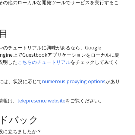
その他のローカルな開発ツールでサービスを実行するこ
。
目
のチュートリアルに興味があるなら、Google
es Engine上でGuestbookアプリケーションをローカルに開
説明した
こちらのチュートリアル
をチェックしてみてく
enceには、状況に応じて
numerous proxying options
があり
情報は、
telepresence website
をご覧ください。
ドバック
役に立ちましたか？