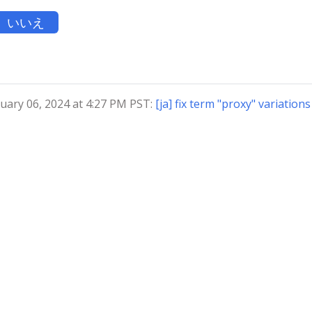
いいえ
ry 06, 2024 at 4:27 PM PST:
[ja] fix term "proxy" variations