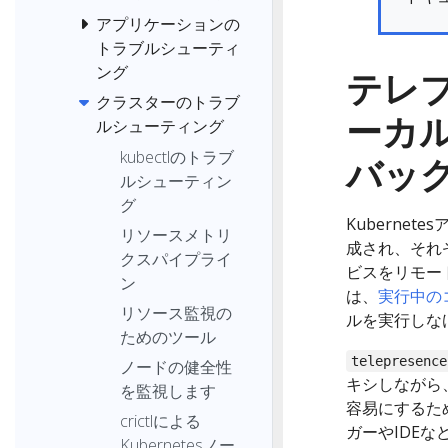
アプリケーションの
トラブルシューティ
ング
テレ
クラスターのトラブ
ーカ
ルシューティング
kubectlのトラブ
バッ
ルシューティン
グ
Kuberne
リソースメトリ
成され、それ
クスパイプライ
ビスをリモート
ン
は、
実行中の
リソース監視の
ルを実行しな
ためのツール
telepresence
ノードの健全性
キシしながら
を監視します
容易にするた
crictlによる
ガーやIDE
Kubernetesノー