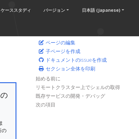
ケーススタディ
バージョン
日本語 (Japanese)
ページの編集
子ページを作成
ドキュメントのissueを作成
セクション全体を印刷
始める前に
リモートクラスター上でシェルの取得
けの
既存サービスの開発・デバッグ
次の項目
ま
新の