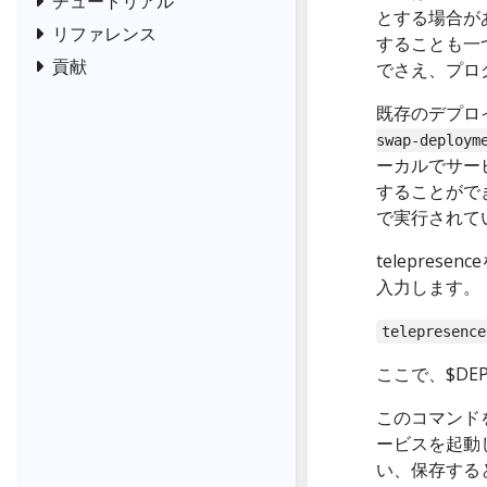
チュートリアル
とする場合が
リファレンス
することも一
貢献
でさえ、プロ
既存のデプロイ
swap-deploym
ーカルでサービ
することがで
で実行されて
teleprese
入力します。
telepresence
ここで、$DEP
このコマンド
ービスを起動
い、保存する