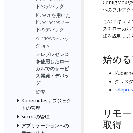
ConfigM
ドのデバッグ
へのフルアク
Kubectlを用いた
このドキュメ
Kubernetesノー
スをローカル
ドのデバッグ
法を説明しま
Windowsデバッ
グTips
テレプレゼンス
始める
を使用したロー
カルでのサービ
Kube
ス開発・デバッ
クラス
グ
telepre
監査
Kubernetesオブジェク
トの管理
リモー
Secretの管理
取得
アプリケーションへの
データ注入