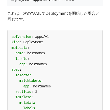
これは、次のYAMLでDeploymentを開始した場合と
同じです。
apiVersion
:
apps/v1
kind
:
Deployment
metadata
:
name
:
hostnames
labels
:
app
:
hostnames
spec
:
selector
:
matchLabels
:
app
:
hostnames
replicas
:
3
template
:
metadata
:
labels
: