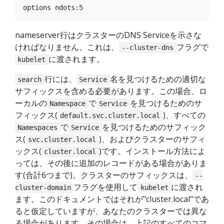
nameserver行はクラスターのDNS Serviceを示さな
ければなりません。これは、
フラグで
--cluster-dns
に渡されます。
kubelet
行には、
名を見つけるための適切な
search
Service
サフィックスを含める必要があります。この場合、ロ
ーカルの
で
を見つけるためのサ
Namespace
Service
フィックス(
)、すべての
default.svc.cluster.local
で
を見つけるためのサフィック
Namespaces
Service
ス(
)、およびクラスターのサフィ
svc.cluster.local
ックス(
)です。インストール方法によ
cluster.local
っては、その後に追加のレコードがある場合がありま
す(合計6つまで)。クラスターのサフィックスは、
--
フラグを使用して
に渡され
cluster-domain
kubelet
ます。このドキュメントではそれが"cluster.local"であ
ると仮定していますが、あなたのクラスターでは異な
る場合があります。その場合は、上記のすべてのコマ