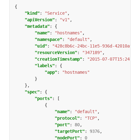
"kind"
: 
"Service"
"apiVersion"
: 
"v1"
"metadata"
"name"
: 
"hostnames"
"namespace"
: 
"default"
"uid"
: 
"428c8b6c-24bc-11e5-936d-42010af0a9
"resourceVersion"
: 
"347189"
"creationTimestamp"
: 
"2015-07-07T15:24:29Z
"labels"
"app"
: 
"hostnames"
"spec"
"ports"
"name"
: 
"default"
"protocol"
: 
"TCP"
"port"
: 
80
"targetPort"
: 
9376
"nodePort"
: 
0