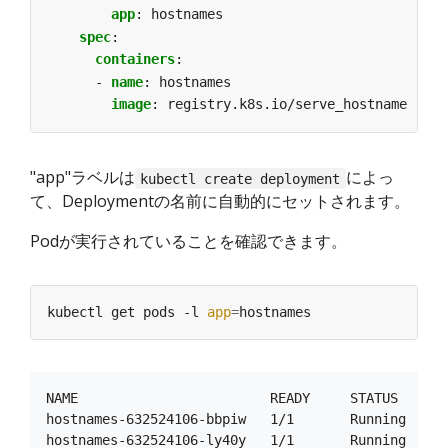
app
:
hostnames
spec
:
containers
:
- 
name
:
hostnames
image
:
registry.k8s.io/serve_hostname
"app"ラベルは
によっ
kubectl create deployment
て、Deploymentの名前に自動的にセットされます。
Podが実行されていることを確認できます。
kubectl get pods -l 
app
=
NAME                        READY     STATUS    RES
hostnames-632524106-bbpiw   1/1       Running   0  
hostnames-632524106-ly40y   1/1       Running   0  