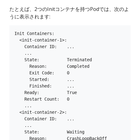
たとえば、2つのInitコンテナを持つPodでは、次のよ
うに表示されます:
Init Containers:

  <init-container-1>:

    Container ID:    ...

    ...

    State:           Terminated

      Reason:        Completed

      Exit Code:     0

      Started:       ...

      Finished:      ...

    Ready:           True

    Restart Count:   0

    ...

  <init-container-2>:

    Container ID:    ...

    ...

    State:           Waiting

      Reason:        CrashLoopBackOff
