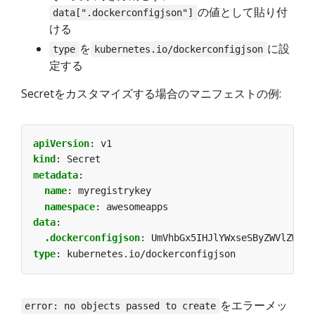
の値として貼り付
data[".dockerconfigjson"]
ける
を
に設
type
kubernetes.io/dockerconfigjson
定する
Secretをカスタマイズする場合のマニフェストの例:
apiVersion
:
v1
kind
:
Secret
metadata
:
name
:
myregistrykey
namespace
:
awesomeapps
data
:
.dockerconfigjson
:
UmVhbGx5IHJlYWxseSByZWVlZWVlZ
type
:
kubernetes.io/dockerconfigjson
をエラーメッ
error: no objects passed to create