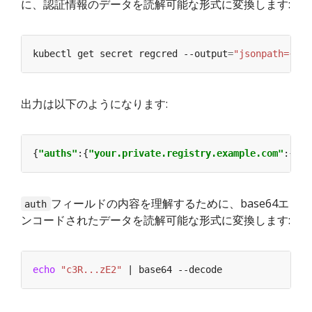
に、認証情報のデータを読解可能な形式に変換します:
kubectl get secret regcred --output
=
"jsonpath={.da
出力は以下のようになります:
{
"auths"
:{
"your.private.registry.example.com"
:{
"us
フィールドの内容を理解するために、base64エ
auth
ンコードされたデータを読解可能な形式に変換します:
echo
"c3R...zE2"