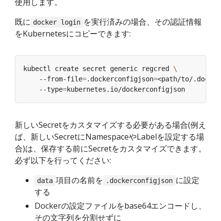
使用します。
既に
を実行済みの場合、その認証情報
docker login
をKubernetesにコピーできます:
kubectl create secret generic regcred 
    --from-file
=
.dockerconfigjson
=
<path/to/.docker
    --type
=
新しいSecretをカスタマイズする必要がある場合(例え
ば、新しいSecretにNamespaceやLabelを設定する場
合)は、保存する前にSecretをカスタマイズできます。
必ず以下を行ってください:
項目の名前を
に設定
data
.dockerconfigjson
する
Dockerの設定ファイルをbase64エンコードし、
その文字列を分割せずに