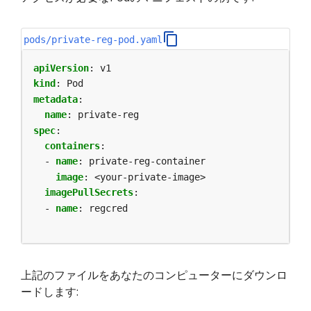
pods/private-reg-pod.yaml
apiVersion
:
v1
kind
:
Pod
metadata
:
name
:
private-reg
spec
:
containers
:
- 
name
:
private-reg-container
image
:
<your-private-image>
imagePullSecrets
:
- 
name
:
regcred
上記のファイルをあなたのコンピューターにダウンロ
ードします: