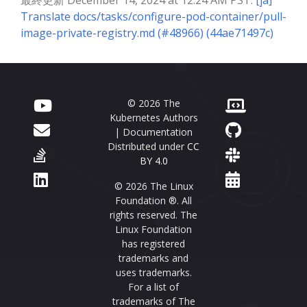
最終更新 December 14, 2024 at 12:24 AM PST:
[ja]
Translate docs/tasks/configure-pod-container/pull-
image-private-registry.md (#48966) (44ae71497c)
© 2026 The
Kubernetes Authors
| Documentation
Distributed under
CC
BY 4.0
© 2026 The Linux
Foundation ®. All
rights reserved. The
Linux Foundation
has registered
trademarks and
uses trademarks.
For a list of
trademarks of The