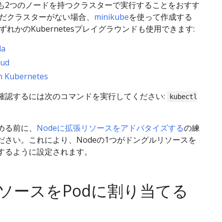
も2つのノードを持つクラスターで実行することをおすす
まだクラスターがない場合、
minikube
を使って作成する
ずれかのKubernetesプレイグラウンドも使用できます:
da
oud
th Kubernetes
確認するには次のコマンドを実行してください:
kubectl
める前に、
Nodeに拡張リソースをアドバタイズする
の練
ださい。これにより、Nodeの1つがドングルリソースを
するように設定されます。
ソースをPodに割り当てる