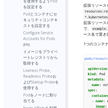
を使用するようPod
拡張リソース
を設定する
resources:re
Podとコンテナにセ
*.kubernetes
キュリティコンテキ
拡張リソース
ストを設定する
で、
example.
Configure Service
ース名で置き
Accounts for Pods
1つのコンテ
(EN)
イメージをプライベ
ートレジストリから
pods/resourc
取得する
apiVersion
Liveness Probe、
kind
:
Pod
Readiness Probeお
metadata
:
よびStartup Probeを
name
:
ex
使用する
spec
:
Podをノードに割り
containe
当てる
- 
name
:
image
:
Node Affinityを利用