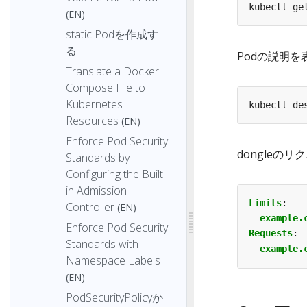
(EN)
static Podを作成す
る
Podの説明を
Translate a Docker
Compose File to
Kubernetes
Resources
(EN)
Enforce Pod Security
dongleの
Standards by
Configuring the Built-
in Admission
Limits
:
Controller
(EN)
example.
Enforce Pod Security
Requests
:
Standards with
example.
Namespace Labels
(EN)
PodSecurityPolicyか