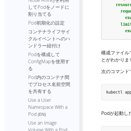
resour
してPodをノードに
requ
割り当てる
ex
Pod初期化の設定
limi
コンテナライフサイ
ex
クルイベントへのハ
ンドラー紐付け
構成ファイルで
Podを構成して
とがわかりま
ConfigMapを使用す
る
次のコマンド
Pod内のコンテナ間
でプロセス名前空間
を共有する
Use a User
Namespace With a
Podが起動
Pod
(EN)
Use an Image
Volume With a Pod