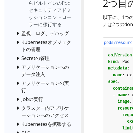
2つ目
らビルトインのPod
セキュリティアドミ
ッションコントロー
以下に、1つ
ラーに移行する
ナは2つのdo
監視、ログ、デバッグ
Kubernetesオブジェク
pods/resourc
トの管理
apiVersion
Secretの管理
kind
:
Pod
アプリケーションへの
metadata
:
データ注入
name
:
ex
spec
:
アプリケーションの実
containe
行
- 
name
:
Jobの実行
image
:
クラスター内アプリケ
resour
ーションへのアクセス
requ
ex
Kubernetesを拡張する
limi
TLS