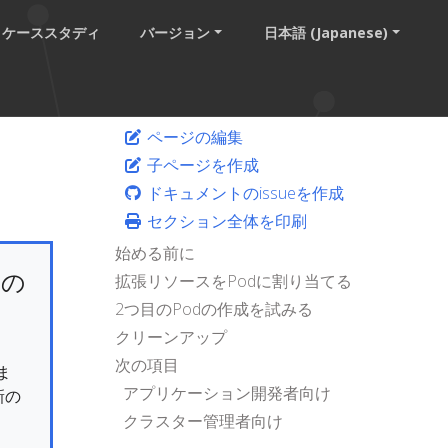
ケーススタディ
バージョン
日本語 (Japanese)
ページの編集
子ページを作成
ドキュメントのissueを作成
セクション全体を印刷
始める前に
けの
拡張リソースをPodに割り当てる
2つ目のPodの作成を試みる
クリーンアップ
次の項目
ま
アプリケーション開発者向け
新の
クラスター管理者向け