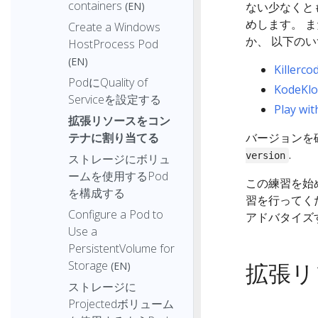
containers
(EN)
ない少なくと
めします。 
Create a Windows
か、 以下のい
HostProcess Pod
(EN)
Killerco
PodにQuality of
KodeKl
Serviceを設定する
Play wi
拡張リソースをコン
テナに割り当てる
バージョンを
.
version
ストレージにボリュ
ームを使用するPod
この練習を始
を構成する
習を行ってく
Configure a Pod to
アドバタイズ
Use a
PersistentVolume for
Storage
拡張リ
(EN)
ストレージに
Projectedボリューム