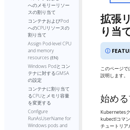
へのメモリーリソー
スの割り当て
拡張
コンテナおよびPod
り当
へのCPUリソースの
割り当て
Assign Pod-level CPU
and memory
FEATU
resources
(EN)
Windows Podとコン
このページで
テナに対するGMSA
説明します。
の設定
コンテナに割り当て
始める
るCPUとメモリ容量
を変更する
Configure
Kuberne
RunAsUserName for
kubectl
Windows pods and
チュートリア