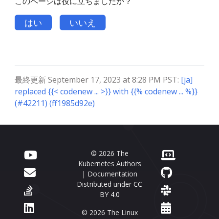
このページは役に立ちましたか？
はい
いいえ
最終更新 September 17, 2023 at 8:28 PM PST:
[ja]
replaced {{< codenew ... >}} with {{% codenew ... %}}
(#42211) (ff1985d92e)
© 2026 The
Kubernetes Authors
| Documentation
Distributed under
CC
BY 4.0
© 2026 The Linux