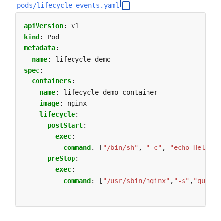
pods/lifecycle-events.yaml
apiVersion
:
v1
kind
:
Pod
metadata
:
name
:
lifecycle-demo
spec
:
containers
:
- 
name
:
lifecycle-demo-container
image
:
nginx
lifecycle
:
postStart
:
exec
:
command
:
[
"/bin/sh"
,
"-c"
,
"echo Hello f
preStop
:
exec
:
command
:
[
"/usr/sbin/nginx"
,
"-s"
,
"quit"
]