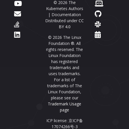
© 2026 The
Kubernetes Authors
| Documentation
Distributed under
CC
BY 4.0
© 2026 The Linux
Foundation ®. All
rights reserved. The
Linux Foundation
has registered
trademarks and
uses trademarks.
For a list of
trademarks of The
Linux Foundation,
please see our
Trademark Usage
page
ICP license: 京ICP备
17074266号-3