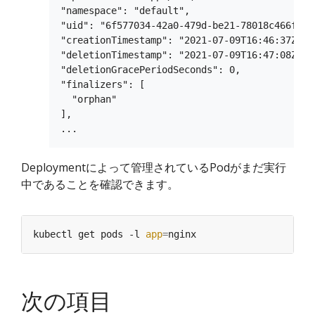
"namespace": "default",

"uid": "6f577034-42a0-479d-be21-78018c466f1f",
"creationTimestamp": "2021-07-09T16:46:37Z",

"deletionTimestamp": "2021-07-09T16:47:08Z",

"deletionGracePeriodSeconds": 0,

"finalizers": [

  "orphan"

],

Deploymentによって管理されているPodがまだ実行
中であることを確認できます。
kubectl get pods -l 
app
=
次の項目