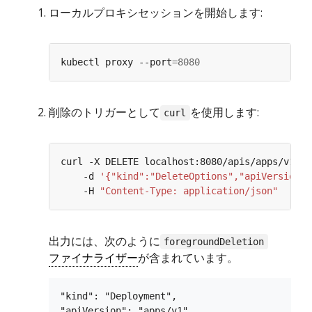
ローカルプロキシセッションを開始します:
kubectl proxy --port
=
8080
削除のトリガーとして
を使用します:
curl
curl -X DELETE localhost:8080/apis/apps/v1/na
    -d 
'{"kind":"DeleteOptions","apiVersion":
    -H 
"Content-Type: application/json"
出力には、次のように
foregroundDeletion
ファイナライザー
が含まれています。
"kind": "Deployment",

"apiVersion": "apps/v1",
