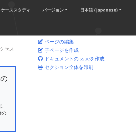
ケーススタディ
バージョン
日本語 (Japanese)
ページの編集
クセス
子ページを作成
ドキュメントのissueを作成
セクション全体を印刷
けの
ま
新の