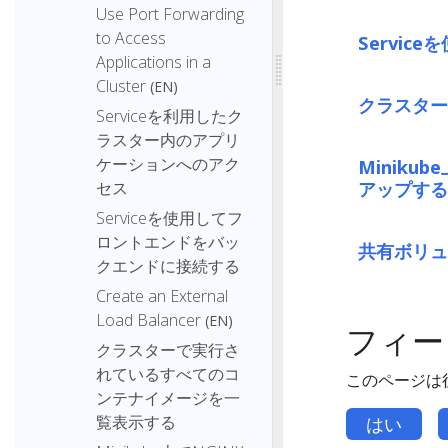
Use Port Forwarding
to Access
Servi
Applications in a
Cluster
(EN)
クラスター
Serviceを利用したク
ラスター内のアプリ
ケーションへのアク
Miniku
アップする
セス
Serviceを使用してフ
ロントエンドをバッ
共有ボリュ
クエンドに接続する
Create an External
Load Balancer
(EN)
フィー
クラスターで実行さ
れているすべてのコ
このページは
ンテナイメージを一
覧表示する
はい