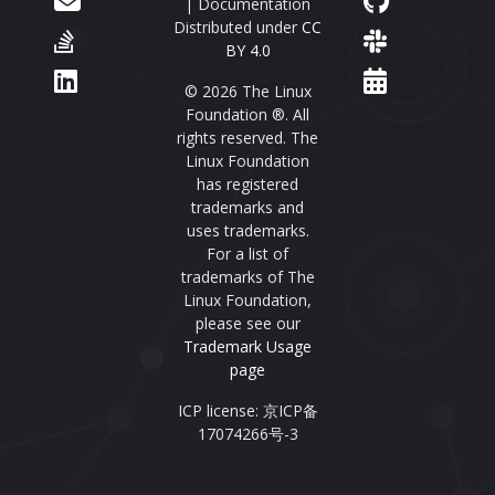
| Documentation
Distributed under
CC
BY 4.0
© 2026 The Linux
Foundation ®. All
rights reserved. The
Linux Foundation
has registered
trademarks and
uses trademarks.
For a list of
trademarks of The
Linux Foundation,
please see our
Trademark Usage
page
ICP license: 京ICP备
17074266号-3