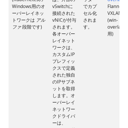
Windows用のオ
vSwitchに
でカプ
Flannel
ーバーレイネッ
接続された
セル化
VXLAN
トワークは
アル
vNICが付与
されま
(win-
ファ
段階です)
されます。
す。
overlay
各オーバー
用)
レイネット
ワークは、
カスタムIP
プレフィッ
クスで定義
された独自
のIPサブネ
ットを取得
します。オ
ーバーレイ
ネットワー
クドライバ
ーは、