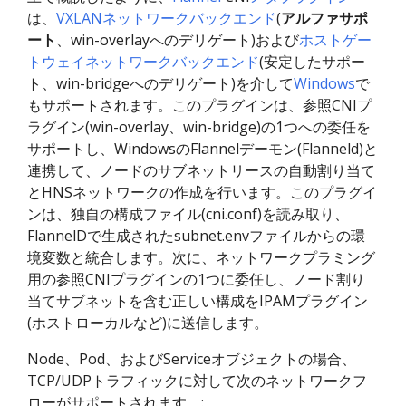
は、
VXLANネットワークバックエンド
(
アルファサポ
ート
、win-overlayへのデリゲート)および
ホストゲー
トウェイネットワークバックエンド
(安定したサポー
ト、win-bridgeへのデリゲート)を介して
Windows
で
もサポートされます。このプラグインは、参照CNIプ
ラグイン(win-overlay、win-bridge)の1つへの委任を
サポートし、WindowsのFlannelデーモン(Flanneld)と
連携して、ノードのサブネットリースの自動割り当て
とHNSネットワークの作成を行います。このプラグイ
ンは、独自の構成ファイル(cni.conf)を読み取り、
FlannelDで生成されたsubnet.envファイルからの環
境変数と統合します。次に、ネットワークプラミング
用の参照CNIプラグインの1つに委任し、ノード割り
当てサブネットを含む正しい構成をIPAMプラグイン
(ホストローカルなど)に送信します。
Node、Pod、およびServiceオブジェクトの場合、
TCP/UDPトラフィックに対して次のネットワークフ
ローがサポートされます。: