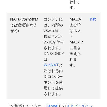
われま
す。
NAT(
Kubernetes
コンテナに
MACお
nat
では使用されま
は、内部の
よびIP
せん
)
vSwitchに
はホス
接続された
ト
vNICが付与
MAC/IP
されます。
に書き
DNS/DHCP
換えら
は、
れま
WinNAT
と
す。
呼ばれる内
部コンポー
ネントを使
用して提供
されます。
上で概説したように、
Flannel
CNI
メタプラグイン