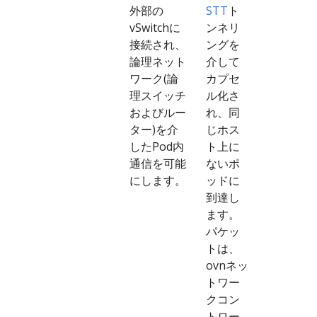
外部の
STT
ト
vSwitchに
ンネリ
接続され、
ングを
論理ネット
介して
ワーク(論
カプセ
理スイッチ
ル化さ
およびルー
れ、同
ター)を介
じホス
したPod内
ト上に
通信を可能
ないポ
にします。
ッドに
到達し
ます。
パケッ
トは、
ovnネッ
トワー
クコン
トロー