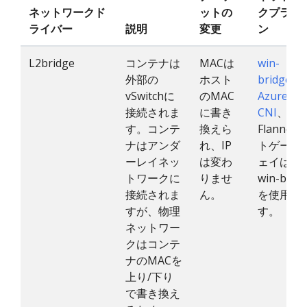
ネットワークド
ットの
クプラグ
ライバー
説明
変更
ン
L2bridge
コンテナは
MACは
win-
外部の
ホスト
bridge
、
vSwitchに
のMAC
Azure-
接続されま
に書き
CNI
、
す。コンテ
換えら
Flannel
ナはアンダ
れ、IP
トゲート
ーレイネッ
は変わ
ェイは、
トワークに
りませ
win-brid
接続されま
ん。
を使用し
すが、物理
す。
ネットワー
クはコンテ
ナのMACを
上り/下り
で書き換え