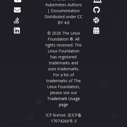
Kubernetes Authors
| Documentation
Distributed under
CC
BY 4.0
© 2026 The Linux
Foundation ®. All
rights reserved. The
Linux Foundation
has registered
trademarks and
uses trademarks.
For a list of
trademarks of The
Linux Foundation,
please see our
Trademark Usage
page
ICP license: 京ICP备
17074266号-3