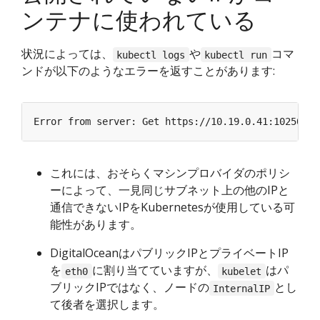
ンテナに使われている
状況によっては、
や
コマ
kubectl logs
kubectl run
ンドが以下のようなエラーを返すことがあります:
これには、おそらくマシンプロバイダのポリシ
ーによって、一見同じサブネット上の他のIPと
通信できないIPをKubernetesが使用している可
能性があります。
DigitalOceanはパブリックIPとプライベートIP
を
に割り当てていますが、
はパ
eth0
kubelet
ブリックIPではなく、ノードの
とし
InternalIP
て後者を選択します。