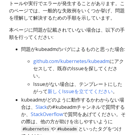
トールや実行でエラーが発生することがあります。こ
のページでは、一般的な失敗例をいくつか挙げ、問題
を理解して解決するための手順を示しています。
本ページに問題が記載されていない場合は、以下の手
順を行ってください:
問題がkubeadmのバグによるものと思った場合:
github.com/kubernetes/kubeadm
にアク
セスして、既存のIssueを探してくださ
い。
Issueがない場合は、テンプレートにした
がって
新しくIssueを立ててください
。
kubeadmがどのように動作するかわからない場
合は、
Slack
の#kubeadmチャンネルで質問する
か、
StackOverflow
で質問をあげてください。そ
の際は、他の方が助けを出しやすいように
や
といったタグをつけ
#kubernetes
#kubeadm