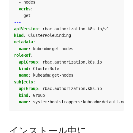
- nodes
verbs
:
- get
---
apiVersion
:
rbac.authorization.k8s.io/v1
kind
:
ClusterRoleBinding
metadata
:
name
:
kubeadm:get-nodes
roleRef
:
apiGroup
:
rbac.authorization.k8s.io
kind
:
ClusterRole
name
:
kubeadm:get-nodes
subjects
:
- 
apiGroup
:
rbac.authorization.k8s.io
kind
:
Group
name
:
system:bootstrappers:kubeadm:default-node-
インストール中に