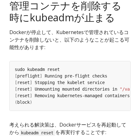
管理コンテナを削除する
時にkubeadmが止まる
Dockerが停止して、Kubernetesで管理されているコ
ンテナを削除しないと、以下のようなことが起こる可
能性があります:
[
preflight
]
[
reset
]
[
reset
]
 Unmounting mounted directories in 
"/var/li
[
reset
]
(
block
)
考えられる解決策は、Dockerサービスを再起動して
から
を再実行することです:
kubeadm reset