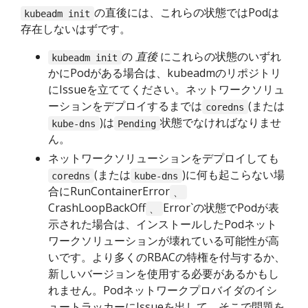
の直後には、これらの状態ではPodは
kubeadm init
存在しないはずです。
の
直後
にこれらの状態のいずれ
kubeadm init
かにPodがある場合は、kubeadmのリポジトリ
にIssueを立ててください。ネットワークソリュ
ーションをデプロイするまでは
(または
coredns
)は
状態でなければなりませ
kube-dns
Pending
ん。
ネットワークソリューションをデプロイしても
(または
)に何も起こらない場
coredns
kube-dns
合にRunContainerError
、
CrashLoopBackOff
Error`の状態でPodが表
、
示された場合は、インストールしたPodネット
ワークソリューションが壊れている可能性が高
いです。より多くのRBACの特権を付与するか、
新しいバージョンを使用する必要があるかもし
れません。Podネットワークプロバイダのイシ
ュートラッカーにIssueを出して、そこで問題を