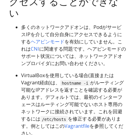
クセスすることができな
い
多くのネットワークアドオンは、Podがサービ
スIPを介して自分自身にアクセスできるように
する
ヘアピンモード
を有効にしていません。こ
れは
CNI
に関連する問題です。ヘアピンモードの
サポート状況については、ネットワークアドオ
ンプロバイダにお問い合わせください。
VirtualBoxを使用している場合(直接または
Vagrant経由)は、
がルーティング
hostname -i
可能なIPアドレスを返すことを確認する必要が
あります。デフォルトでは、最初のインターフ
ェースはルーティング可能でないホスト専用の
ネットワークに接続されています。これを回避
するには
を修正する必要がありま
/etc/hosts
す。例としてはこの
Vagrantfile
を参照してくだ
さい。