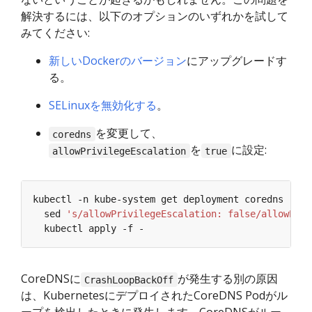
解決するには、以下のオプションのいずれかを試して
みてください:
新しいDockerのバージョン
にアップグレードす
る。
SELinuxを無効化する
。
を変更して、
coredns
を
に設定:
allowPrivilegeEscalation
true
kubectl -n kube-system get deployment coredns -o y
  sed 
's/allowPrivilegeEscalation: false/allowPriv
CoreDNSに
が発生する別の原因
CrashLoopBackOff
は、KubernetesにデプロイされたCoreDNS Podがル