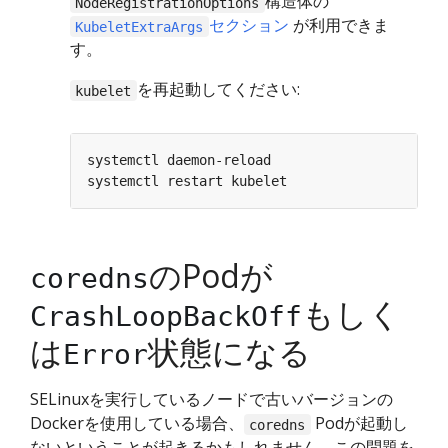
構造体の
NodeRegistrationOptions
セクション
が利用できま
KubeletExtraArgs
す。
を再起動してください:
kubelet
のPodが
coredns
もしく
CrashLoopBackOff
は
状態になる
Error
SELinuxを実行しているノードで古いバージョンの
Dockerを使用している場合、
Podが起動し
coredns
ないということが起きるかもしれません。この問題を