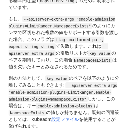
る基本的な型 (
) のために制限され
mapStringString
ています。
もし、
--apiserver-extra-args "enable-admission
のようにカ
plugins=LimitRanger,NamespaceExists"
ンマで区切られた複数の値をサポートする引数を渡し
た場合、このフラグは
flag: malformed pair,
で失敗します。これは
expect string=string
--
の引数リストが
の
apiserver-extra-args
key=value
ペアを期待しており、この場合
は
NamespacesExists
値を欠いたキーとみなされるためです。
別の方法として、
のペアを以下のように分
key=value
離してみることもできます:
--apiserver-extra-args
"enable-admission-plugins=LimitRanger,enable-
しかし、この
admission-plugins=NamespaceExists"
場合は、キー
は
enable-admission-plugins
の値しか持ちません。既知の回避策
NamespaceExists
としては、kubeadm
設定ファイル
を使用することが
挙げられます。