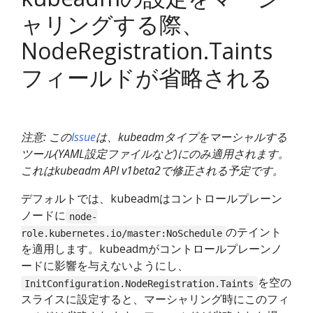
ャリングする際、
NodeRegistration.Taints
フィールドが省略される
注意: この
Issue
は、kubeadmタイプをマーシャルする
ツール(YAML設定ファイルなど)にのみ適用されます。
これはkubeadm API v1beta2で修正される予定です。
デフォルトでは、kubeadmはコントロールプレーン
ノードに
node-
のテイント
role.kubernetes.io/master:NoSchedule
を適用します。kubeadmがコントロールプレーンノ
ードに影響を与えないようにし、
を空の
InitConfiguration.NodeRegistration.Taints
スライスに設定すると、マーシャリング時にこのフィ