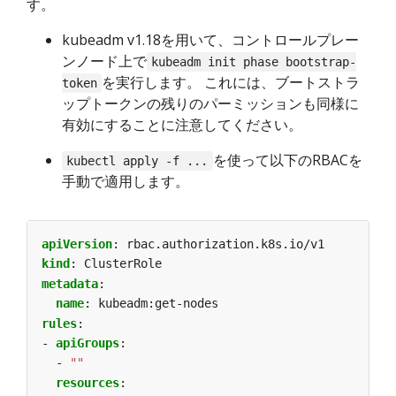
す。
kubeadm v1.18を用いて、コントロールプレー
ンノード上で
kubeadm init phase bootstrap-
を実行します。 これには、ブートストラ
token
ップトークンの残りのパーミッションも同様に
有効にすることに注意してください。
を使って以下のRBACを
kubectl apply -f ...
手動で適用します。
apiVersion
:
rbac.authorization.k8s.io/v1
kind
:
ClusterRole
metadata
:
name
:
kubeadm:get-nodes
rules
:
- 
apiGroups
:
- 
""
resources
: