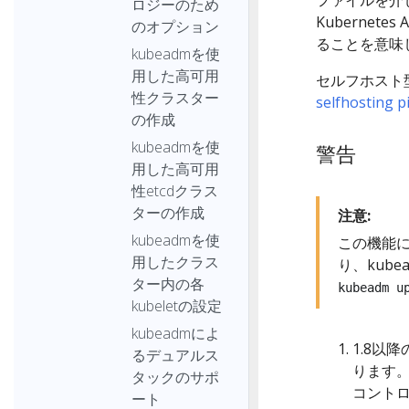
ロジーのため
Kubernete
のオプション
ることを意味
kubeadmを使
用した高可用
セルフホスト
性クラスター
selfhosting p
の作成
kubeadmを使
警告
用した高可用
性etcdクラス
ターの作成
注意:
kubeadmを使
この機能
用したクラス
り、kub
ター内の各
kubeadm u
kubeletの設定
kubeadmによ
1.8以
るデュアルス
ります
タックのサポ
コントロ
ート