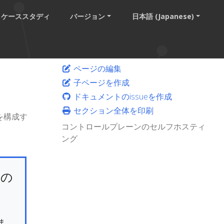
ケーススタディ
バージョン
日本語 (Japanese)
ページの編集
子ページを作成
ドキュメントのissueを作成
セクション全体を印刷
を構成す
コントロールプレーンのセルフホスティ
ング
けの
ま