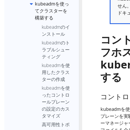
kubeadmを使っ
せん
てクラスターを
ドキ
構築する
kubeadmのイ
ンストール
コン
kubeadmのト
フホ
ラブルシュー
ティング
kub
kubeadmを使
用したクラス
する
ターの作成
kubeadmを使
ったコントロ
コントロ
ールプレーン
の設定のカス
kubeadm
タマイズ
プレーンを実
ーマネージャ
高可用性トポ
ファイルを介し