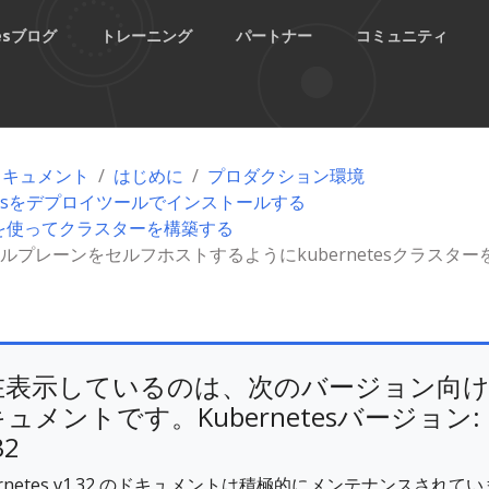
tesブログ
トレーニング
パートナー
コミュニティ
esドキュメント
はじめに
プロダクション環境
etesをデプロイツールでインストールする
dmを使ってクラスターを構築する
ルプレーンをセルフホストするようにkubernetesクラスター
在表示しているのは、次のバージョン向
ュメントです。Kubernetesバージョン:
32
ernetes v1.32 のドキュメントは積極的にメンテナンスされてい