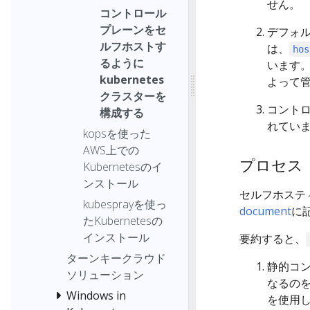
せん。
コントロール
プレーンをセ
デフォル
ルフホストす
は、
hos
るように
います。
kubernetes
よって
クラスターを
コントロ
構成する
れていま
kopsを使った
AWS上での
プロセス
Kubernetesのイ
ンストール
セルフホステ
kubesprayを使っ
document
に
たKubernetesの
インストール
要約すると、
ターンキークラウド
静的コ
ソリューション
なるの
Windows in
を使用