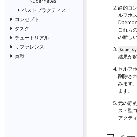
Kubernetes
静的コン
ベストプラクティス
ルフホ
コンセプト
Daem
タスク
これら
の新し
チュートリアル
リファレンス
kube-sy
貢献
結果が
セルフホ
削除され
みます。
ます。
元の静
スト型
アクテ
フィー