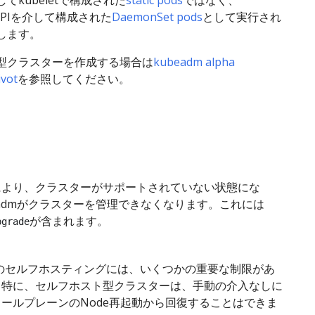
s APIを介して構成された
DaemonSet pods
として実行され
します。
型クラスターを作成する場合は
kubeadm alpha
ivot
を参照してください。
により、クラスターがサポートされていない状態にな
eadmがクラスターを管理できなくなります。これには
が含まれます。
pgrade
降のセルフホスティングには、いくつかの重要な制限があ
。特に、セルフホスト型クラスターは、手動の介入なしに
ールプレーンのNode再起動から回復することはできま