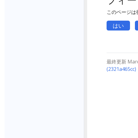
このページは
はい
最終更新 March 
(2321a465cc)