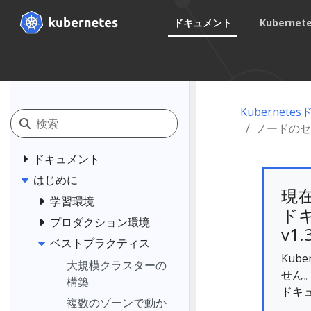
ドキュメント
Kuberne
Kubernet
ノードのセ
ドキュメント
はじめに
現
学習環境
ドキ
プロダクション環境
v1.
ベストプラクティス
Kub
大規模クラスターの
せん
構築
ドキ
複数のゾーンで動か