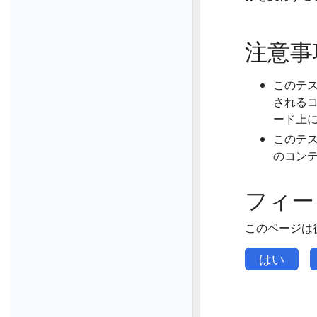
注意事
このテ
されるコ
ード上
このテ
のコン
フィー
このページは
はい