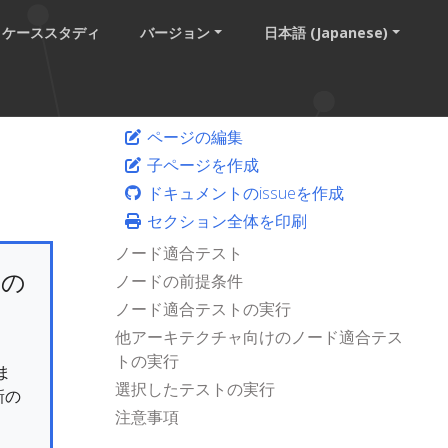
ケーススタディ
バージョン
日本語 (Japanese)
ページの編集
子ページを作成
ドキュメントのissueを作成
セクション全体を印刷
ノード適合テスト
けの
ノードの前提条件
ノード適合テストの実行
他アーキテクチャ向けのノード適合テス
トの実行
ま
選択したテストの実行
新の
注意事項