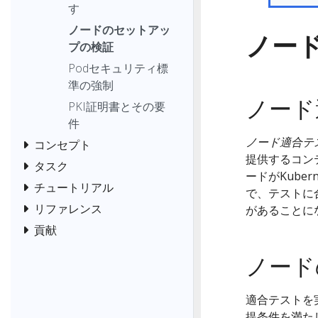
す
ノードのセットアッ
ノー
プの検証
Podセキュリティ標
準の強制
ノード
PKI証明書とその要
件
ノード適合テ
コンセプト
提供するコン
タスク
ードがKube
チュートリアル
で、テストに合
リファレンス
があることに
貢献
ノード
適合テストを実
提条件を満た