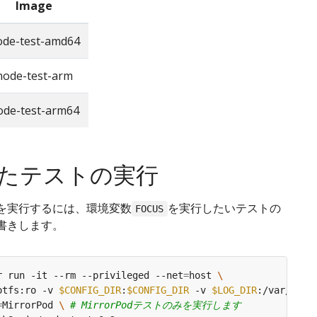
Image
ode-test-amd64
node-test-arm
ode-test-arm64
たテストの実行
を実行するには、環境変数
を実行したいテストの
FOCUS
書きします。
r run -it --rm --privileged --net
=
host 
otfs:ro -v 
$CONFIG_DIR
:
$CONFIG_DIR
 -v 
$LOG_DIR
:/var/resu
=
MirrorPod 
\ 
# MirrorPodテストのみを実行します