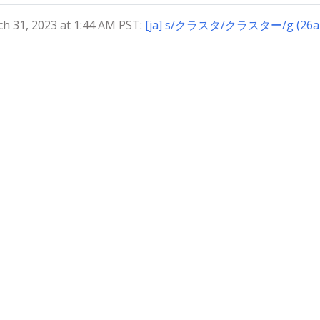
31, 2023 at 1:44 AM PST:
[ja] s/クラスタ/クラスター/g (26a4
Kubernetes Authors | Documentation Distributed under
CC BY 4.0