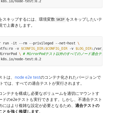
をスキップするには、環境変数
をスキップしたいテ
SKIP
現で上書きします。
r run -it --rm --privileged --net
=
host 
otfs:ro -v 
$CONFIG_DIR
:
$CONFIG_DIR
 -v 
$LOG_DIR
:/var/resu
MirrorPod 
\ 
# MirrorPodテスト以外のすべてのノード適合テスト
ストは、
node e2e test
のコンテナ化されたバージョンで
ルトでは、すべての適合テストが実行されます。
コンテナを構成し必要なボリュームを適切にマウントす
ードのe2eテストも実行できます。しかし、不適合テスト
めにはより複雑な設定が必要となるため、
適合テストの
ことを強く推奨します
。