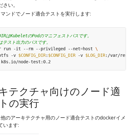
ださい。
マンドでノード適合テストを実行します:
G_DIRはKubeletのPodのマニフェストパスです。
DIRはテスト出力のパスです。
r run -it --rm --privileged --net
=
host 
otfs -v 
$CONFIG_DIR
:
$CONFIG_DIR
 -v 
$LOG_DIR
:/var/result 
キテクチャ向けのノード適
トの実行
tesは他のアーキテクチャ用のノード適合テストのdockerイメ
ています: