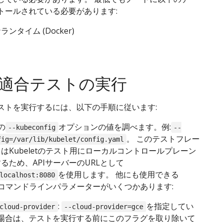
トールされている必要があります:
ンタイム (Docker)
適合テストの実行
ストを実行するには、以下の手順に従います:
tの
オプションの値を調べます。例:
--kubeconfig
--
。 このテストフレー
fig=/var/lib/kubelet/config.yaml
はKubeletのテスト用にローカルコントロールプレーン
るため、APIサーバーのURLとして
を使用します。 他にも使用できる
localhost:8080
letコマンドラインパラメーターがいくつかあります:
:
を指定してい
cloud-provider
--cloud-provider=gce
場合は、テストを実行する前にこのフラグを取り除いて