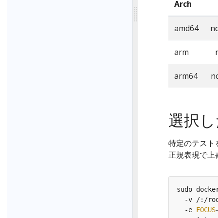
Arch
amd64
n
arm
arm64
n
選択し
特定のテスト
正規表現で上
sudo docke
  -v /:/ro
  -e 
FOCUS