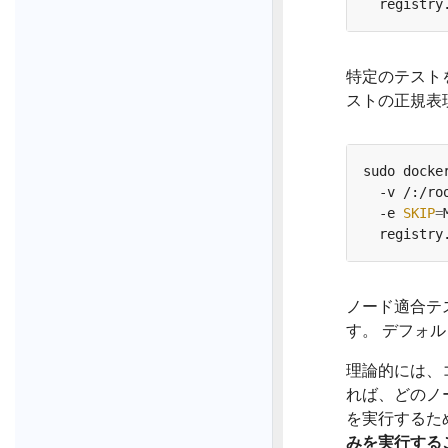
特定のテスト
ストの正規表
sudo docke
  -v /:/ro
  -e 
SKIP
=
ノード適合テ
す。 デフォ
理論的には、
れば、どのノ
を実行するた
みを実行する