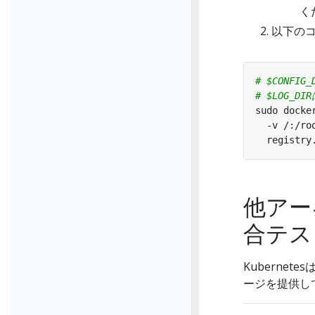
く
以下のコ
# $CONFI
# $LOG_
sudo docke
  -v /:/ro
他アー
合テス
Kuberne
ージを提供し